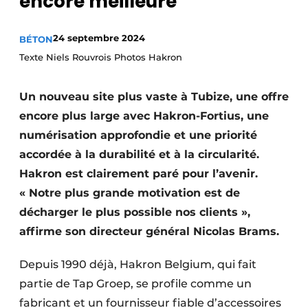
encore meilleure
Termes et conditions
Video’s
24 septembre 2024
BÉTON
Texte Niels Rouvrois Photos Hakron
Un nouveau site plus vaste à Tubize, une offre
Construction bois
encore plus large avec Hakron-Fortius, une
numérisation approfondie et une priorité
Contrôle d’accès
accordée à la durabilité et à la circularité.
Éclairage
Hakron est clairement paré pour l’avenir.
« Notre plus grande motivation est de
Fondations
décharger le plus possible nos clients »,
Façades
affirme son directeur général Nicolas Brams.
Géotextiles
Depuis 1990 déjà, Hakron Belgium, qui fait
partie de Tap Groep, se profile comme un
Infrastructures souterraines et égouttage
fabricant et un fournisseur fiable d’accessoires