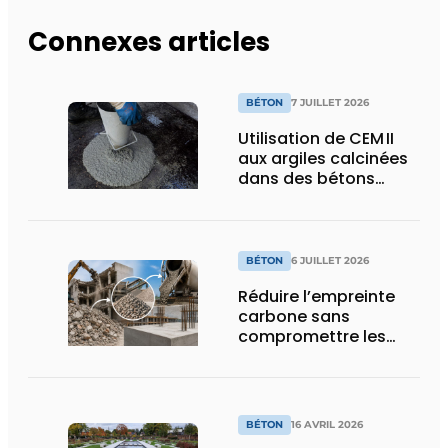
Connexes articles
BÉTON
7 JUILLET 2026
Utilisation de CEM II
aux argiles calcinées
dans des bétons
autoplaçants pour
éléments
précontraints
BÉTON
6 JUILLET 2026
Réduire l’empreinte
carbone sans
compromettre les
performances
BÉTON
16 AVRIL 2026