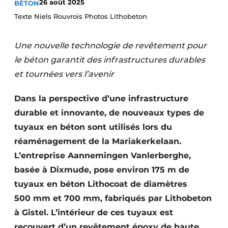
26 août 2025
BÉTON
Termes et conditions
Texte Niels Rouvrois Photos Lithobeton
Video’s
Une nouvelle technologie de revêtement pour
le béton garantit des infrastructures durables
et tournées vers l’avenir
Construction bois
Dans la perspective d’une infrastructure
Contrôle d’accès
durable et innovante, de nouveaux types de
Éclairage
tuyaux en béton sont utilisés lors du
réaménagement de la Mariakerkelaan.
Fondations
L’entreprise Aannemingen Vanlerberghe,
Façades
basée à Dixmude, pose environ 175 m de
tuyaux en béton Lithocoat de diamètres
Géotextiles
500 mm et 700 mm, fabriqués par Lithobeton
à Gistel. L’intérieur de ces tuyaux est
Infrastructures souterraines et égouttage
recouvert d’un revêtement époxy de haute