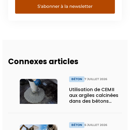
S'abonner à la newsletter
Connexes articles
BÉTON
7 JUILLET 2026
Utilisation de CEM II
aux argiles calcinées
dans des bétons
autoplaçants pour
éléments
précontraints
BÉTON
6 JUILLET 2026