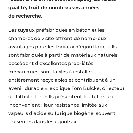
Protection solaire
qualité, fruit de nombreuses années
de recherche.
Rénovation
Les tuyaux préfabriqués en béton et les
Sécurité incendie
chambres de visite offrent de nombreux
Software
avantages pour les travaux d’égouttage. « Ils
sont fabriqués à partir de matériaux naturels,
Techniques ferroviaires
possèdent d’excellentes propriétés
mécaniques, sont faciles à installer,
Travaux ferroviaires
entièrement recyclables et contribuent à un
avenir durable », explique Tom Bulcke, directeur
de Lithobeton. « Ils présentent toutefois un
inconvénient : leur résistance limitée aux
vapeurs d’acide sulfurique biogène, souvent
présentes dans les égouts. »