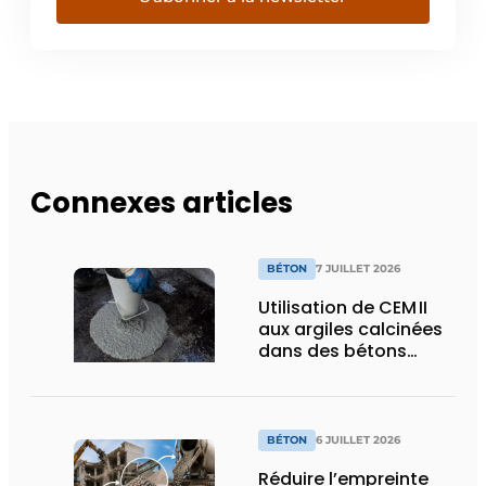
Connexes articles
BÉTON
7 JUILLET 2026
Utilisation de CEM II
aux argiles calcinées
dans des bétons
autoplaçants pour
éléments
précontraints
BÉTON
6 JUILLET 2026
Réduire l’empreinte