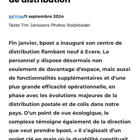
Termes et conditions
11 septembre 2024
BÉTON
Video’s
Texte Tim Janssens Photos Stadsbader
Fin janvier, bpost a inauguré son centre de
Construction bois
distribution flambant neuf à Evere. Le
personnel y dispose désormais non
Contrôle d’accès
seulement de davantage d’espace, mais aussi
Éclairage
de fonctionnalités supplémentaires et d’une
plus grande efficacité opérationnelle, en
Fondations
phase avec les évolutions majeures de la
Façades
distribution postale et de colis dans notre
pays. D’un point de vue écologique, le
Géotextiles
complexe témoigne également de la direction
que veut prendre bpost. « Il s’agissait d’un
Infrastructures souterraines et égouttage
projet clé en main où la durabilité constituait