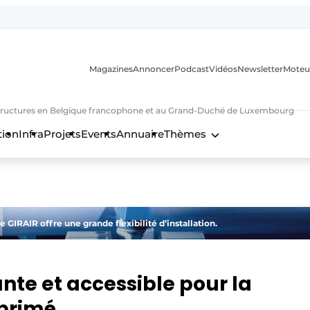
Magazines
Annoncer
Podcast
Vidéos
Newsletter
Moteu
nfrastructures en Belgique francophone et au Grand-Duché de Luxembourg
tion
Infra
Projets
Events
Annuaire
Thèmes
n
 GIRAIR offre une grande flexibilité d’installation.
nte et accessible pour la
mprimé