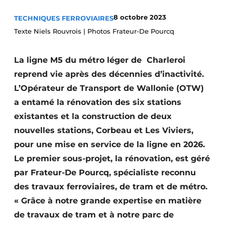
Termes et conditions
8 octobre 2023
TECHNIQUES FERROVIAIRES
Video’s
Texte Niels Rouvrois | Photos Frateur-De Pourcq
La ligne M5 du métro léger de Charleroi
reprend vie après des décennies d’inactivité.
Construction bois
L’Opérateur de Transport de Wallonie (OTW)
Contrôle d’accès
a entamé la rénovation des six stations
existantes et la construction de deux
Éclairage
nouvelles stations, Corbeau et Les Viviers,
pour une mise en service de la ligne en 2026.
Fondations
Le premier sous-projet, la rénovation, est géré
Façades
par Frateur-De Pourcq, spécialiste reconnu
des travaux ferroviaires, de tram et de métro.
Géotextiles
« Grâce à notre grande expertise en matière
Infrastructures souterraines et égouttage
de travaux de tram et à notre parc de