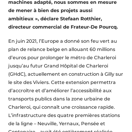
machines adapté, nous sommes en mesure
Protection solaire
de mener à bien des projets aussi
ambitieux », déclare Stefaan Rotthier,
Rénovation
directeur commercial de Frateur-De Pourcq.
Sécurité incendie
En juin 2021, l’Europe a donné son feu vert au
Software
plan de relance belge en allouant 60 millions
d’euros pour prolonger le métro de Charleroi
Techniques ferroviaires
jusqu’au futur Grand Hôpital de Charleroi
Travaux ferroviaires
(GHdC), actuellement en construction à Gilly sur
le site des Viviers. Cette extension permettra
d’accroître et d’améliorer l’accessibilité aux
transports publics dans la zone urbaine de
Charleroi, qui connaît une croissance rapide.
L’infrastructure des quatre premières stations
de la ligne – Neuville, Yernaux, Pensée et
Centenaire – avait été entièrement réalisée