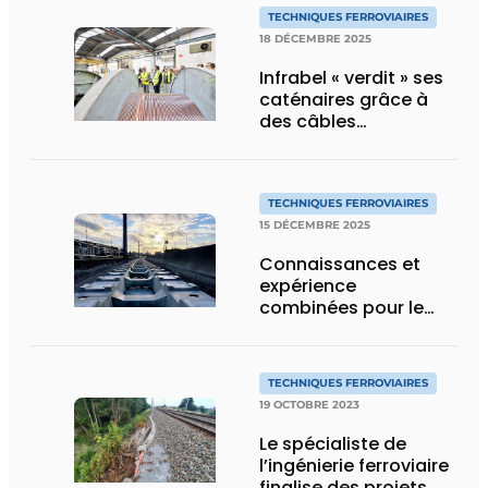
TECHNIQUES FERROVIAIRES
18 DÉCEMBRE 2025
Infrabel « verdit » ses
caténaires grâce à
des câbles
combinant écologie
et économie
TECHNIQUES FERROVIAIRES
15 DÉCEMBRE 2025
Connaissances et
expérience
combinées pour le
tout premier projet de
tram avec système
de « ladder track »
TECHNIQUES FERROVIAIRES
19 OCTOBRE 2023
Le spécialiste de
l’ingénierie ferroviaire
finalise des projets