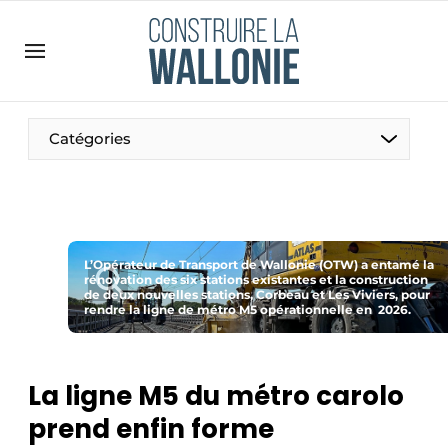
Contact
Contact direct
Emploi
Catégories
Enregistrer une offre d’emploi
Entreprises
Merci de votre inscription
S’inscrire
Home
Meest gelezen
L’Opérateur de Transport de Wallonie (OTW) a entamé la
rénovation des six stations existantes et la construction
de deux nouvelles stations, Corbeau et Les Viviers, pour
Newsletter
rendre la ligne de métro M5 opérationnelle en 2026.
Podcasts
Privacy / Cookie statement
La ligne M5 du métro carolo
S’inscrire à l’événement
prend enfin forme
S’inscrire