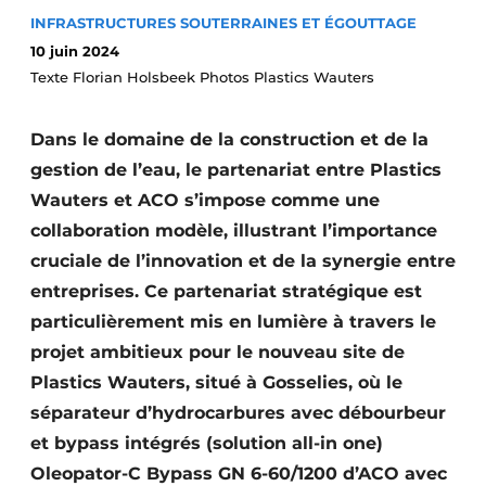
INFRASTRUCTURES SOUTERRAINES ET ÉGOUTTAGE
Termes et conditions
10 juin 2024
Video’s
Texte Florian Holsbeek Photos Plastics Wauters
Dans le domaine de la construction et de la
Construction bois
gestion de l’eau, le partenariat entre Plastics
Wauters et ACO s’impose comme une
Contrôle d’accès
collaboration modèle, illustrant l’importance
cruciale de l’innovation et de la synergie entre
Éclairage
entreprises. Ce partenariat stratégique est
Fondations
particulièrement mis en lumière à travers le
projet ambitieux pour le nouveau site de
Façades
Plastics Wauters, situé à Gosselies, où le
Géotextiles
séparateur d’hydrocarbures avec débourbeur
et bypass intégrés (solution all-in one)
Infrastructures souterraines et égouttage
Oleopator-C Bypass GN 6-60/1200 d’ACO avec