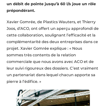
un débit de pointe jusqu’à 60 l/s joue un rôle
Protection solaire
prépondérant.
Rénovation
Xavier Gomrée, de Plastics Wauters, et Thierry
Sécurité incendie
Joos, d’ACO, ont offert un aperçu approfondi de
cette collaboration, soulignant l’efficacité et la
Software
complémentarité des deux entreprises dans ce
Techniques ferroviaires
projet. Xavier Gomrée explique : « Nous
sommes très contents de la relation
Travaux ferroviaires
commerciale que nous avons avec ACO et de
leur suivi rigoureux des dossiers. C’est vraiment
un partenariat dans lequel chacun apporte sa
pierre à l’édifice. »