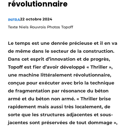
révolutionnaire
Termes et conditions
Video’s
22 octobre 2024
INFRA
Texte Niels Rouvrois Photos Topoff
Le temps est une denrée précieuse et il en va
Construction bois
de même dans le secteur de la construction.
Contrôle d’accès
Dans cet esprit d’innovation et de progrès,
Topoff est fier d’avoir développé « Thriller »,
Éclairage
une machine littéralement révolutionnaire,
Fondations
conçue pour exécuter avec brio la technique
de fragmentation par résonance du béton
Façades
armé et du béton non armé. « Thriller brise
rapidement mais aussi très localement, de
Géotextiles
sorte que les structures adjacentes et sous-
Infrastructures souterraines et égouttage
jacentes sont préservées de tout dommage »,