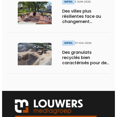
INFRA
3 JUIN 2026
Des villes plus
résilientes face au
changement
climatique grâce au
béton
INFRA
27 MAI 2026
Des granulats
recyclés bien
caractérisés pour des
chantiers qui tiennent
la route