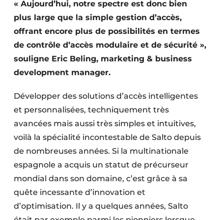
« Aujourd’hui, notre spectre est donc bien
Protection solaire
plus large que la simple gestion d’accès,
offrant encore plus de possibilités en termes
Rénovation
de contrôle d’accès modulaire et de sécurité »,
Sécurité incendie
souligne Eric Beling, marketing & business
development manager.
Software
Développer des solutions d’accès intelligentes
Techniques ferroviaires
et person­nalisées, techniquement très
Travaux ferroviaires
avancées mais aussi très simples et intuitives,
voilà la spécialité incontestable de Salto depuis
de nombreuses années. Si la multinationale
espagnole a acquis un statut de précurseur
mondial dans son domaine, c’est grâce à sa
quête incessante d’innovation et
d’optimisation. Il y a quelques années, Salto
était par exemple parmi les pionniers lorsque