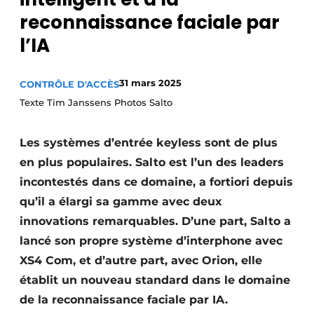
Termes et conditions
reconnaissance faciale par
l’IA
Video’s
31 mars 2025
CONTRÔLE D'ACCÈS
Texte Tim Janssens Photos Salto
Construction bois
Contrôle d’accès
Les systèmes d’entrée keyless sont de plus
en plus populaires. Salto est l’un des leaders
Éclairage
incontestés dans ce domaine, a fortiori depuis
qu’il a élargi sa gamme avec deux
Fondations
innovations remarquables. D’une part, Salto a
Façades
lancé son propre système d’interphone avec
XS4 Com, et d’autre part, avec Orion, elle
Géotextiles
établit un nouveau standard dans le domaine
Infrastructures souterraines et égouttage
de la reconnaissance faciale par IA.