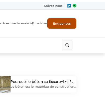
Suivez-nous
Entreprises
r de recherche matériel/machines
Pourquoi le béton se fissure-t-il ?
Voici les principales raisons
Le béton est le matériau de construction
le plus utilisé à travers le monde. Depuis
l'invention du ciment moderne par...