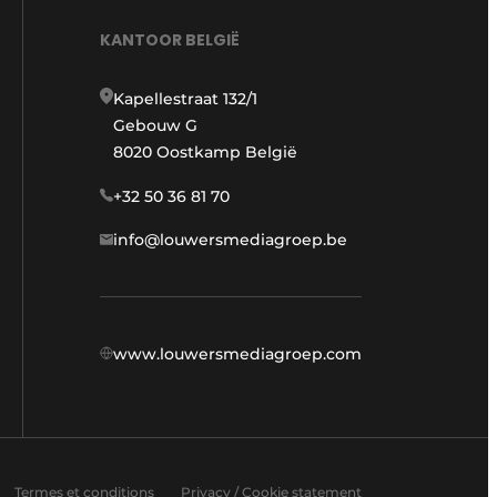
KANTOOR BELGIË
Kapellestraat 132/1
Gebouw G
8020 Oostkamp België
+32 50 36 81 70
info@louwersmediagroep.be
www.louwersmediagroep.com
Termes et conditions
Privacy / Cookie statement