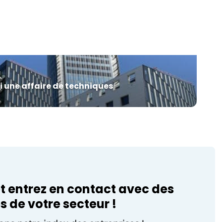
Le budget initial 2026 prévoit plusieurs
centaines de millions d’euros
d’économies structurelles, un solde
encore déficitaire, et le 21 avril dernier
Les
l’agence Moody’s a abaissé la note de
crédit de […]
si une affaire de techniques
t entrez en contact avec des
s de votre secteur !