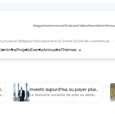
Magazines
Annoncer
Podcast
Vidéos
Newsletter
Moteu
nfrastructures en Belgique francophone et au Grand-Duché de Luxembourg
tion
Infra
Projets
Events
Annuaire
Thèmes
n
le
Investir aujourd’hui, ou payer plus
cher demain
es
La Wallonie surveille de près sa dette
iel
financière. Mais une autre dette, invisible,
s’accumule au détriment des générations
r
futures. La Wallonie se serre la ceinture.