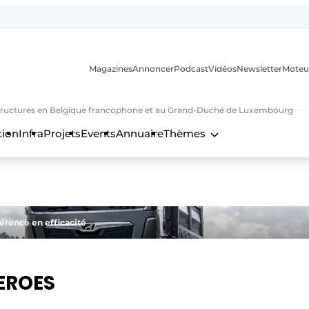
Magazines
Annoncer
Podcast
Vidéos
Newsletter
Moteu
nfrastructures en Belgique francophone et au Grand-Duché de Luxembourg
tion
Infra
Projets
Events
Annuaire
Thèmes
n
érence en efficacité
EROES