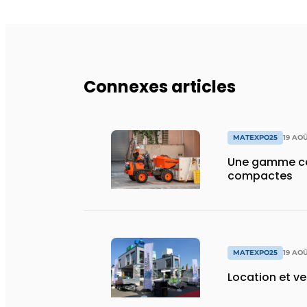
Connexes articles
MATEXPO25
19 AO
Une gamme co
compactes
MATEXPO25
19 AO
Location et v