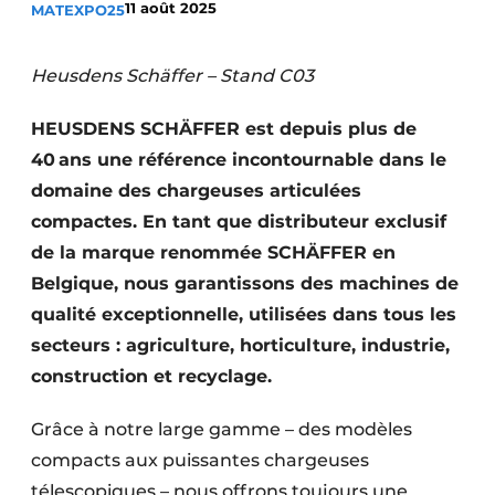
11 août 2025
MATEXPO25
Termes et conditions
Video’s
Heusdens Schäffer – Stand C03
HEUSDENS SCHÄFFER est depuis plus de
40 ans une référence incontournable dans le
Construction bois
domaine des chargeuses articulées
Contrôle d’accès
compactes. En tant que distributeur exclusif
de la marque renommée SCHÄFFER en
Éclairage
Belgique, nous garantissons des machines de
qualité exceptionnelle, utilisées dans tous les
Fondations
secteurs : agriculture, horticulture, industrie,
Façades
construction et recyclage.
Géotextiles
Grâce à notre large gamme – des modèles
compacts aux puissantes chargeuses
Infrastructures souterraines et égouttage
télescopiques – nous offrons toujours une