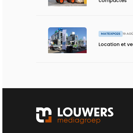
compactes
MATEXPO25
19 AO
Location et v