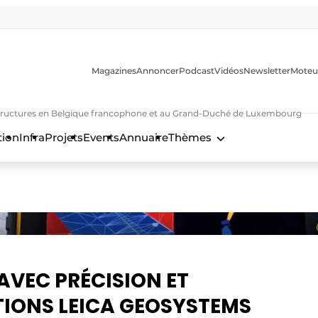
Magazines
Annoncer
Podcast
Vidéos
Newsletter
Moteu
nfrastructures en Belgique francophone et au Grand-Duché de Luxembourg
tion
Infra
Projets
Events
Annuaire
Thèmes
n
AVEC PRÉCISION ET
TIONS LEICA GEOSYSTEMS