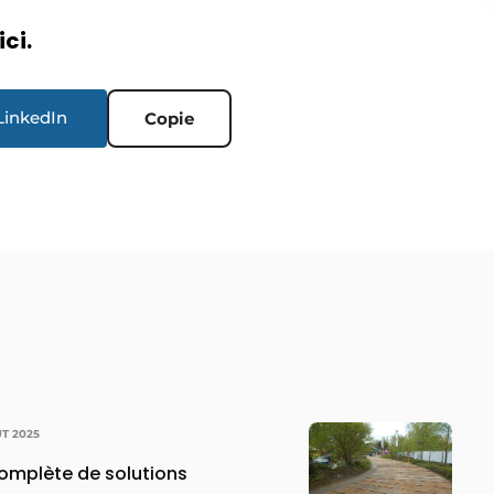
ici.
LinkedIn
Copie
ÛT 2025
mplète de solutions