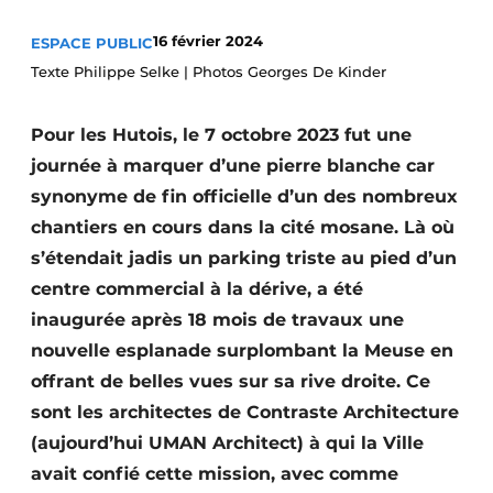
Termes et conditions
16 février 2024
ESPACE PUBLIC
Video’s
Texte Philippe Selke | Photos Georges De Kinder
Pour les Hutois, le 7 octobre 2023 fut une
journée à marquer d’une pierre blanche car
Construction bois
synonyme de fin officielle d’un des nombreux
Contrôle d’accès
chantiers en cours dans la cité mosane. Là où
s’étendait jadis un parking triste au pied d’un
Éclairage
centre commercial à la dérive, a été
Fondations
inaugurée après 18 mois de travaux une
nouvelle esplanade surplombant la Meuse en
Façades
offrant de belles vues sur sa rive droite. Ce
sont les architectes de Contraste Architecture
Géotextiles
(aujourd’hui UMAN Architect) à qui la Ville
Infrastructures souterraines et égouttage
avait confié cette mission, avec comme