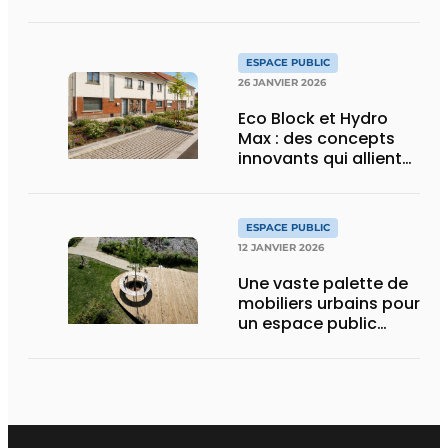
espaces publics
ESPACE PUBLIC
26 JANVIER 2026
Eco Block et Hydro
Max : des concepts
innovants qui allient
infiltration,
verdissement et
résistance
ESPACE PUBLIC
12 JANVIER 2026
Une vaste palette de
mobiliers urbains pour
un espace public
inclusif