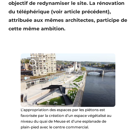
objectif de redynamiser le site. La rénovation
Protection solaire
du téléphérique (voir article précédent),
Rénovation
attribuée aux mêmes architectes, participe de
cette même ambition.
Sécurité incendie
Software
Techniques ferroviaires
Travaux ferroviaires
L’appropriation des espaces par les piétons est
favorisée par la création d’un espace végétalisé au
niveau du quai de Meuse et d’une esplanade de
plain-pied avec le centre commercial.