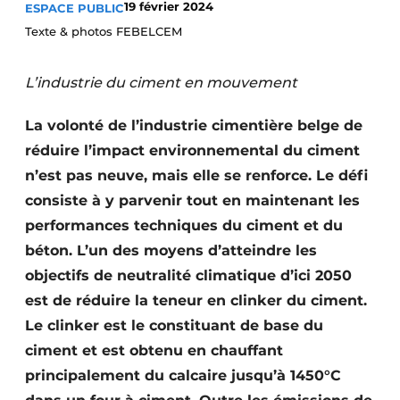
19 février 2024
ESPACE PUBLIC
Termes et conditions
Texte & photos FEBELCEM
Video’s
L’industrie du ciment en mouvement
La volonté de l’industrie cimentière belge de
Construction bois
réduire l’impact environnemental du ciment
n’est pas neuve, mais elle se renforce. Le défi
Contrôle d’accès
consiste à y parvenir tout en maintenant les
Éclairage
performances techniques du ciment et du
béton. L’un des moyens d’atteindre les
Fondations
objectifs de neutralité climatique d’ici 2050
Façades
est de réduire la teneur en clinker du ciment.
Le clinker est le constituant de base du
Géotextiles
ciment et est obtenu en chauffant
principalement du calcaire jusqu’à 1450°C
Infrastructures souterraines et égouttage