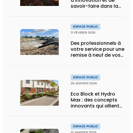
d’innovation et de
savoir-faire dans la
fonte de voirie
ESPACE PUBLIC
11 FÉVRIER 2026
Des professionnels à
votre service pour une
remise à neuf de vos
espaces publics
ESPACE PUBLIC
26 JANVIER 2026
Eco Block et Hydro
Max : des concepts
innovants qui allient
infiltration,
verdissement et
résistance
ESPACE PUBLIC
12 JANVIER 2026