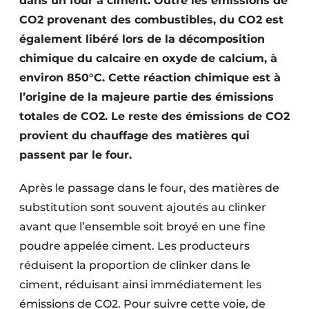
dans un four à ciment. Outre les émissions de
Protection solaire
CO2 provenant des combustibles, du CO2 est
également libéré lors de la décomposition
Rénovation
chimique du calcaire en oxyde de calcium, à
Sécurité incendie
environ 850°C. Cette réaction chimique est à
l’origine de la majeure partie des émissions
Software
totales de CO2. Le reste des émissions de CO2
provient du chauffage des matières qui
Techniques ferroviaires
passent par le four.
Travaux ferroviaires
Après le passage dans le four, des matières de
substitution sont souvent ajoutés au clinker
avant que l’ensemble soit broyé en une fine
poudre appelée ciment. Les producteurs
réduisent la proportion de clinker dans le
ciment, réduisant ainsi immédiatement les
émissions de CO2. Pour suivre cette voie, de