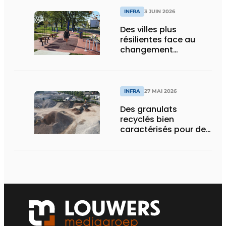
INFRA
3 JUIN 2026
Des villes plus
résilientes face au
changement
climatique grâce au
béton
INFRA
27 MAI 2026
Des granulats
recyclés bien
caractérisés pour des
chantiers qui tiennent
la route