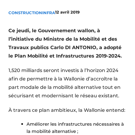
Termes et conditions
12 avril 2019
CONSTRUCTION
INFRA
Video’s
Ce jeudi, le Gouvernement wallon, à
l’initiative du Ministre de la Mobilité et des
Construction bois
Travaux publics Carlo DI ANTONIO, a adopté
le Plan Mobilité et Infrastructures 2019-2024.
Contrôle d’accès
1,520 milliards seront investis à l’horizon 2024
Éclairage
afin de permettre à la Wallonie d’accroître la
Fondations
part modale de la mobilité alternative tout en
sécurisant et modernisant le réseau existant.
Façades
À travers ce plan ambitieux, la Wallonie entend:
Géotextiles
Améliorer les infrastructures nécessaires à
Infrastructures souterraines et égouttage
la mobilité alternative ;