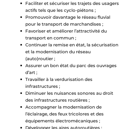
Faciliter et sécuriser les trajets des usagers
Protection solaire
actifs tels que les cyclo-piétons ;
Promouvoir davantage le réseau fluvial
Rénovation
pour le transport de marchandises ;
Favoriser et améliorer l’attractivité du
Sécurité incendie
transport en commun ;
Software
Continuer la remise en état, la sécurisation
et la modernisation du réseau
Techniques ferroviaires
(auto)routier ;
Assurer un bon état du parc des ouvrages
Travaux ferroviaires
d’art ;
Travailler à la verdurisation des
infrastructures ;
Diminuer les nuisances sonores au droit
des infrastructures routières ;
Accompagner la modernisation de
l’éclairage, des feux tricolores et des
équipements électromécaniques ;
Développer les aires autoroutières ;