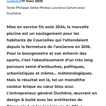
17 mars 2025
HAINAUT
Termes et conditions
Texte Philippe Selke Photos Lauriane Genart pour
Video’s
Duchêne
Mise en service fin août 2024, la nouvelle
piscine est un soulagement pour les
Construction bois
habitants de Courcelles qui l’attendaient
depuis la fermeture de l’ancienne en 2016.
Contrôle d’accès
Pour la bourgmestre et son échevin des
Éclairage
sports, c’est l’aboutissement d’un très long
parcours semé d’embuches, politiques,
Fondations
urbanistiques et même… météorologiques.
Façades
Mais le résultat est là, tel un monolithe
couleur brique au cœur bleu azur.
Géotextiles
L’entrepreneur général Duchêne, œuvrant en
design & build avec les architectes de
Infrastructures souterraines et égouttage