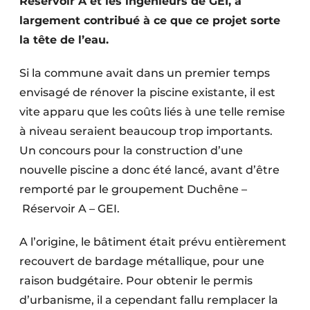
Réservoir A et les ingénieurs de GEI, a
Protection solaire
largement contribué à ce que ce projet sorte
la tête de l’eau.
Rénovation
Si la commune avait dans un premier temps
Sécurité incendie
envisagé de rénover la piscine existante, il est
Software
vite apparu que les coûts liés à une telle remise
à niveau seraient beaucoup trop importants.
Techniques ferroviaires
Un concours pour la construction d’une
Travaux ferroviaires
nouvelle piscine a donc été lancé, avant d’être
remporté par le groupement Duchêne –
Réservoir A – GEI.
A l’origine, le bâtiment était prévu entièrement
recouvert de bardage métallique, pour une
raison budgétaire. Pour obtenir le permis
d’urbanisme, il a cependant fallu remplacer la