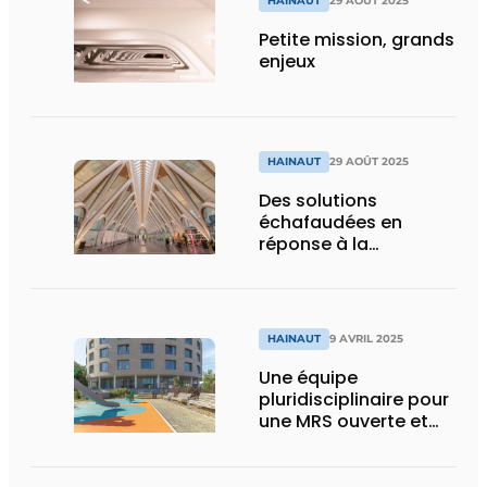
HAINAUT
29 AOÛT 2025
Petite mission, grands
enjeux
HAINAUT
29 AOÛT 2025
Des solutions
échafaudées en
réponse à la
complexité du
bâtiment
HAINAUT
9 AVRIL 2025
Une équipe
pluridisciplinaire pour
une MRS ouverte et
inclusive