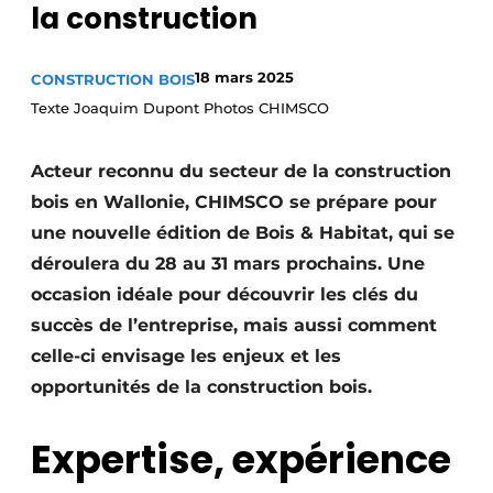
la construction
Termes et conditions
Video’s
18 mars 2025
CONSTRUCTION BOIS
Texte Joaquim Dupont Photos CHIMSCO
Construction bois
Acteur reconnu du secteur de la construction
bois en Wallonie, CHIMSCO se prépare pour
Contrôle d’accès
une nouvelle édition de Bois & Habitat, qui se
déroulera du 28 au 31 mars prochains. Une
Éclairage
occasion idéale pour découvrir les clés du
Fondations
succès de l’entreprise, mais aussi comment
celle-ci envisage les enjeux et les
Façades
opportunités de la construction bois.
Géotextiles
Expertise, expérience
Infrastructures souterraines et égouttage