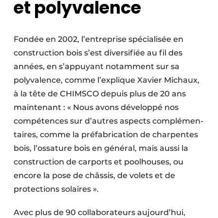
et polyvalence
Protection solaire
Rénovation
Fondée en 2002, l’entreprise spécia­lisée en
construction bois s’est diver­sifiée au fil des
Sécurité incendie
années, en s’appuyant notamment sur sa
Software
polyvalence, comme l’explique Xavier Michaux,
à la tête de CHIMSCO depuis plus de 20 ans
Techniques ferroviaires
maintenant : « Nous avons développé nos
Travaux ferroviaires
compé­tences sur d’autres aspects complé­men­
taires, comme la préfabrication de charpentes
bois, l’ossature bois en général, mais aussi la
construction de carports et poolhouses, ou
encore la pose de châssis, de volets et de
protections solaires ».
Avec plus de 90 collaborateurs aujourd’hui,