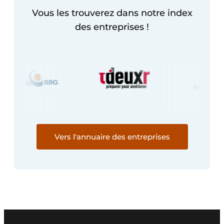
Protection solaire
Vous les trouverez dans notre index
des entreprises !
Rénovation
Sécurité incendie
Software
Techniques ferroviaires
Travaux ferroviaires
Vers l'annuaire des entreprises