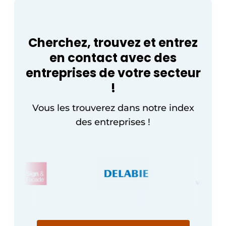
Protection solaire
Rénovation
Cherchez, trouvez et entrez
en contact avec des
Sécurité incendie
entreprises de votre secteur
Software
!
Techniques ferroviaires
Vous les trouverez dans notre index
des entreprises !
Travaux ferroviaires