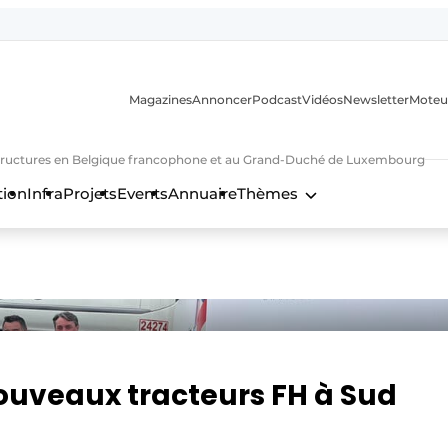
Magazines
Annoncer
Podcast
Vidéos
Newsletter
Moteu
nfrastructures en Belgique francophone et au Grand-Duché de Luxembourg
tion
Infra
Projets
Events
Annuaire
Thèmes
n
nouveaux tracteurs FH à Sud