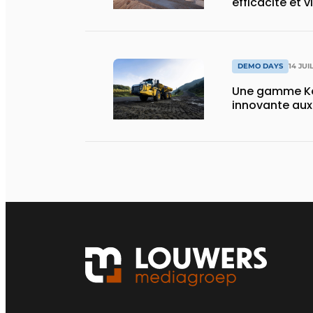
efficacité et v
DEMO DAYS
14 JUI
Une gamme Ko
innovante au