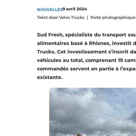
Termes et conditions
9 avril 2024
NOUVELLES
Video’s
Tekst door Volvo Trucks
Porte photographique 
Sud Fresh, spécialiste du transport s
alimentaires basé à Rhisnes, investit 
Trucks. Cet investissement s’inscrit 
véhicules au total, comprenant 19 cam
commandés servent en partie à l’expan
existante.