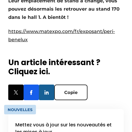
Leur emplacement de stand a changé, vous
Termes et conditions
pouvez désormais les retrouver au stand 170
Video’s
dans le hall 1. A bientôt !
https://www.matexpo.com/fr/exposant/peri-
benelux
Construction bois
Contrôle d’accès
Un article intéressant ?
Cliquez ici.
Éclairage
Fondations
Copie
Façades
NOUVELLES
Géotextiles
Mettez vous à jour sur les nouveautés et
Infrastructures souterraines et égouttage
les mises à jour.