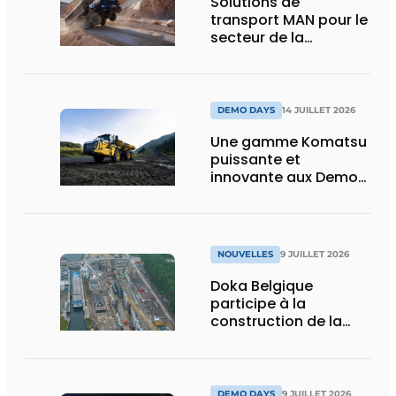
Solutions de
transport MAN pour le
secteur de la
construction :
puissance, efficacité
et vision d’avenir
DEMO DAYS
14 JUILLET 2026
Une gamme Komatsu
puissante et
innovante aux Demo
Days 2026
NOUVELLES
9 JUILLET 2026
Doka Belgique
participe à la
construction de la
nouvelle écluse
d’Obourg
DEMO DAYS
9 JUILLET 2026