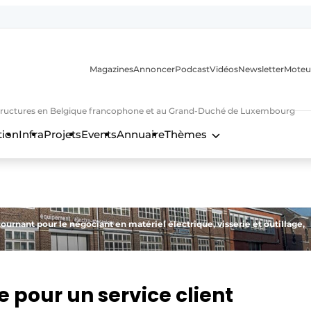
Magazines
Annoncer
Podcast
Vidéos
Newsletter
Moteu
nfrastructures en Belgique francophone et au Grand-Duché de Luxembourg
tion
Infra
Projets
Events
Annuaire
Thèmes
n
ournant pour le négociant en matériel électrique, visserie et outillage,
 pour un service client