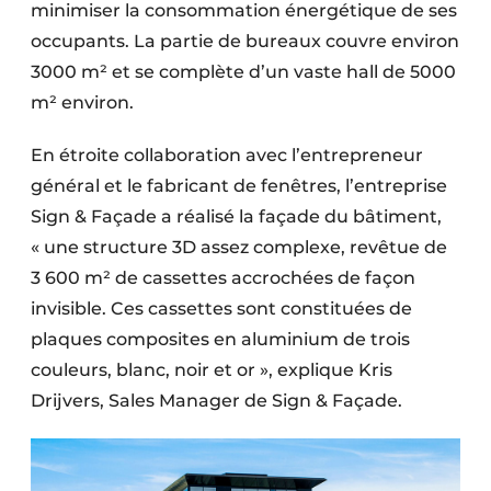
minimiser la consommation énergétique de ses
Protection solaire
occupants. La partie de bureaux couvre environ
Rénovation
3000 m² et se complète d’un vaste hall de 5000
m² environ.
Sécurité incendie
En étroite collaboration avec l’entrepreneur
Software
général et le fabricant de fenêtres, l’entreprise
Sign & Façade a réalisé la façade du bâtiment,
Techniques ferroviaires
« une structure 3D assez complexe, revêtue de
Travaux ferroviaires
3 600 m² de cassettes accrochées de façon
invisible. Ces cassettes sont constituées de
plaques composites en aluminium de trois
couleurs, blanc, noir et or », explique Kris
Drijvers, Sales Manager de Sign & Façade.