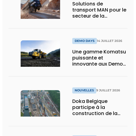
Solutions de
transport MAN pour le
secteur de la
construction :
puissance, efficacité
et vision d’avenir
DEMO DAYS
14 JUILLET 2026
Une gamme Komatsu
puissante et
innovante aux Demo
Days 2026
NOUVELLES
9 JUILLET 2026
Doka Belgique
participe à la
construction de la
nouvelle écluse
d’Obourg