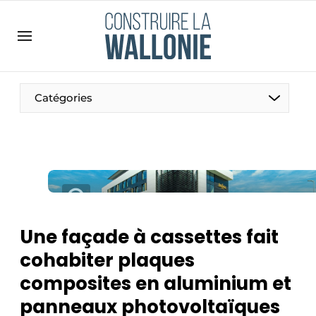
Contact
Contact direct
Emploi
Catégories
Enregistrer une offre d’emploi
Entreprises
Merci de votre inscription
S’inscrire
Home
Meest gelezen
Newsletter
Une façade à cassettes fait
Podcasts
cohabiter plaques
Privacy / Cookie statement
composites en aluminium et
S’inscrire à l’événement
panneaux photovoltaïques
S’inscrire