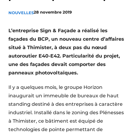
Termes et conditions
28 novembre 2019
NOUVELLES
Video’s
L’entreprise Sign & Façade a réalisé les
façades du BCP, un nouveau centre d’affaires
Construction bois
situé à Thimister, à deux pas du nœud
autoroutier E40-E42. Particularité du projet,
Contrôle d’accès
une des façades devait comporter des
panneaux photovoltaïques.
Éclairage
Fondations
Il y a quelques mois, le groupe Horizon
inaugurait un immeuble de bureaux de haut
Façades
standing destiné à des entreprises à caractère
industriel. Installé dans le zoning des Plénesses
Géotextiles
à Thimister, ce bâtiment est équipé de
Infrastructures souterraines et égouttage
technologies de pointe permettant de