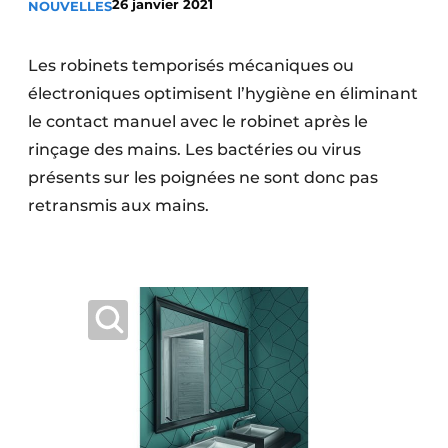
26 janvier 2021
NOUVELLES
Termes et conditions
Video’s
Les robinets temporisés mécaniques ou
électroniques optimisent l’hygiène en éliminant
le contact manuel avec le robinet après le
rinçage des mains. Les bactéries ou virus
Construction bois
présents sur les poignées ne sont donc pas
Contrôle d’accès
retransmis aux mains.
Éclairage
Fondations
Façades
Géotextiles
Infrastructures souterraines et égouttage