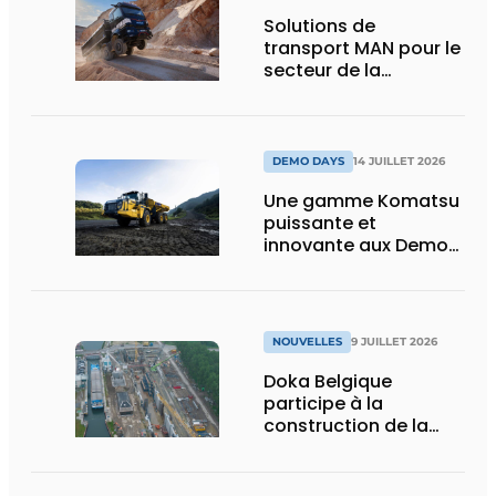
Solutions de
transport MAN pour le
secteur de la
construction :
puissance, efficacité
et vision d’avenir
DEMO DAYS
14 JUILLET 2026
Une gamme Komatsu
puissante et
innovante aux Demo
Days 2026
NOUVELLES
9 JUILLET 2026
Doka Belgique
participe à la
construction de la
nouvelle écluse
d’Obourg