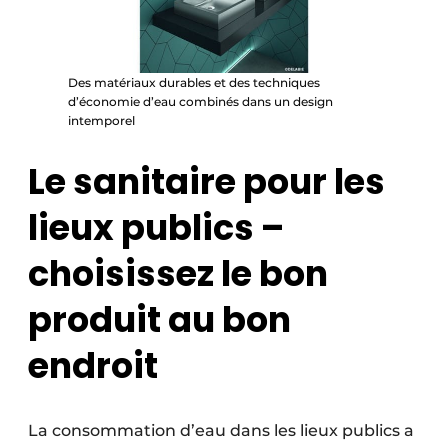
Protection solaire
Rénovation
Des matériaux durables et des techniques
d’économie d’eau combinés dans un design
Sécurité incendie
intemporel
Software
Le sanitaire pour les
Techniques ferroviaires
lieux publics –
Travaux ferroviaires
choisissez le bon
produit au bon
endroit
La consommation d’eau dans les lieux publics a