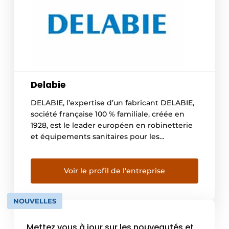
Delabie
DELABIE, l’expertise d’un fabricant DELABIE,
société française 100 % familiale, créée en
1928, est le leader européen en robinetterie
et équipements sanitaires pour les
établissements recevant du public. Elle
propose une offre spécifique à ce marché
avec cinq gammes : Robinetteries pour lieux
Voir le profil de l'entreprise
publics, Robinetteries pour hôpitaux,
Accessibilité et Accessoires d’hygiène,
NOUVELLES
Appareils sanitaires Inox et […]
Mettez vous à jour sur les nouveautés et