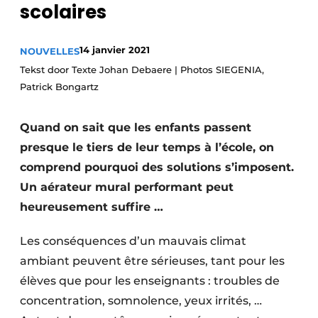
scolaires
Termes et conditions
Video’s
14 janvier 2021
NOUVELLES
Tekst door Texte Johan Debaere | Photos SIEGENIA,
Patrick Bongartz
Construction bois
Quand on sait que les enfants passent
Contrôle d’accès
presque le tiers de leur temps à l’école, on
comprend pourquoi des solutions s’imposent.
Éclairage
Un aérateur mural performant peut
Fondations
heureusement suffire …
Façades
Les conséquences d’un mauvais climat
ambiant peuvent être sérieuses, tant pour les
Géotextiles
élèves que pour les enseignants : troubles de
Infrastructures souterraines et égouttage
concentration, somnolence, yeux irrités, …