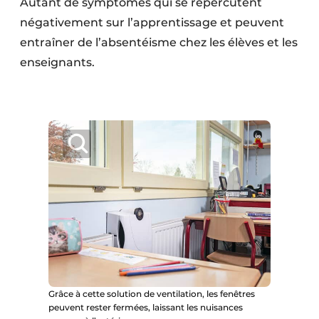
Autant de symptômes qui se répercutent
Protection solaire
négativement sur l’apprentissage et peuvent
entraîner de l’absentéisme chez les élèves et les
Rénovation
enseignants.
Sécurité incendie
Software
Techniques ferroviaires
Travaux ferroviaires
Grâce à cette solution de ventilation, les fenêtres
peuvent rester fermées, laissant les nuisances