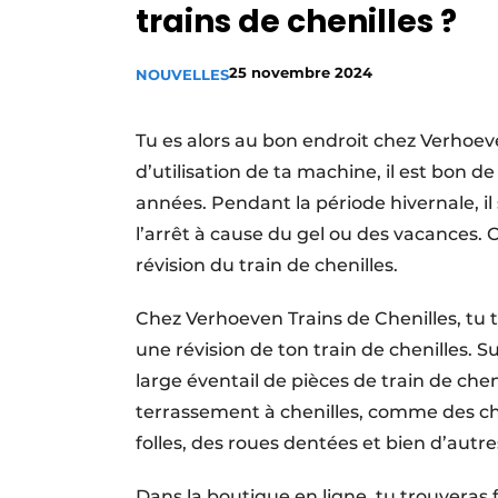
trains de chenilles ?
Termes et conditions
Video’s
25 novembre 2024
NOUVELLES
Tu es alors au bon endroit chez Verhoeve
d’utilisation de ta machine, il est bon d
années. Pendant la période hivernale, il
l’arrêt à cause du gel ou des vacances.
révision du train de chenilles.
Chez Verhoeven Trains de Chenilles, tu 
une révision de ton train de chenilles. Su
large éventail de pièces de train de che
terrassement à chenilles, comme des cha
folles, des roues dentées et bien d’autr
Dans la boutique en ligne, tu trouveras 