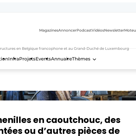
Magazines
Annoncer
Podcast
Vidéos
Newsletter
Moteu
nfrastructures en Belgique francophone et au Grand-Duché de Luxembourg
tion
Infra
Projets
Events
Annuaire
Thèmes
n
nilles en caoutchouc, des
ntées ou d’autres pièces de