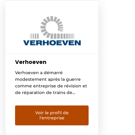
Verhoeven
Verhoeven a démarré
modestement après la guerre
comme entreprise de révision et
de réparation de trains de
chenilles. Aujourd’hui, avec 5
entreprises regroupées sous la
bannière Verhoeven Group, nous
Voir le profil de
l'entreprise
sommes un acteur d’envergure
internationale pour les engins de
terrassement, pièces