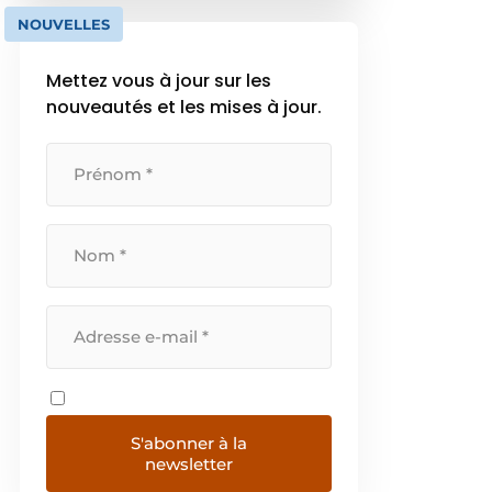
d’équipement et trains de
NOUVELLES
chenilles. Le Verhoeven Group
est composé des entreprises
Mettez vous à jour sur les
suivantes : Verhoeven […]
nouveautés et les mises à jour.
S'abonner à la
newsletter