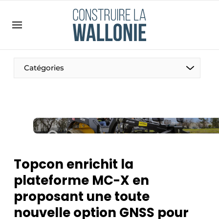
Contact
Contact direct
Emploi
Catégories
Enregistrer une offre d’emploi
Entreprises
Merci de votre inscription
S’inscrire
Home
Meest gelezen
Newsletter
Topcon enrichit la
Podcasts
plateforme MC-X en
Privacy / Cookie statement
proposant une toute
S’inscrire à l’événement
nouvelle option GNSS pour
S’inscrire