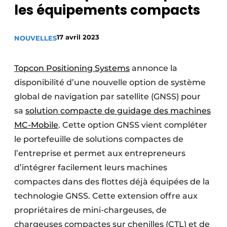
les équipements compacts
Termes et conditions
Video’s
17 avril 2023
NOUVELLES
Topcon Positioning Systems
annonce la
Construction bois
disponibilité d’une nouvelle option de système
global de navigation par satellite (GNSS) pour
Contrôle d’accès
sa
solution compacte de guidage des machines
Éclairage
MC-Mobile
. Cette option GNSS vient compléter
le portefeuille de solutions compactes de
Fondations
l’entreprise et permet aux entrepreneurs
d’intégrer facilement leurs machines
Façades
compactes dans des flottes déjà équipées de la
Géotextiles
technologie GNSS. Cette extension offre aux
propriétaires de mini-chargeuses, de
Infrastructures souterraines et égouttage
chargeuses compactes sur chenilles (CTL) et de