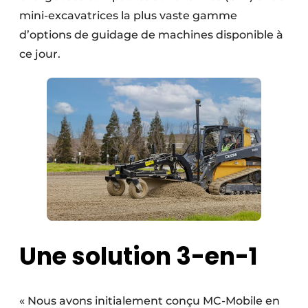
Protection solaire
mini-excavatrices la plus vaste gamme
d’options de guidage de machines disponible à
Rénovation
ce jour.
Sécurité incendie
Software
Techniques ferroviaires
Travaux ferroviaires
Une solution 3-en-1
« Nous avons initialement conçu MC-Mobile en