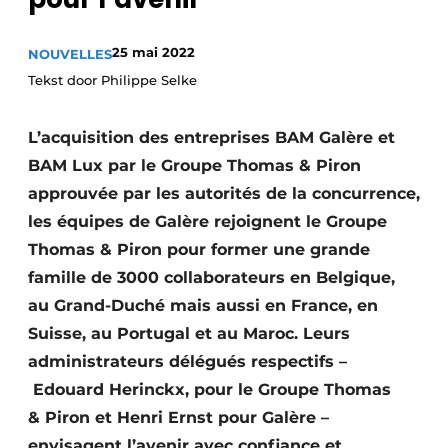
Termes et conditions
25 mai 2022
NOUVELLES
Video’s
Tekst door Philippe Selke
L’acquisition des entreprises BAM Galère et
Construction bois
BAM Lux par le Groupe Thomas & Piron
approuvée par les autorités de la concurrence,
Contrôle d’accès
les équipes de Galère rejoignent le Groupe
Éclairage
Thomas & Piron pour former une grande
famille de 3000 collaborateurs en Belgique,
Fondations
au Grand-Duché mais aussi en France, en
Façades
Suisse, au Portugal et au Maroc. Leurs
administrateurs délégués respectifs –
Géotextiles
Edouard Herinckx, pour le Groupe Thomas
& Piron et Henri Ernst pour Galère –
Infrastructures souterraines et égouttage
envisagent l’avenir avec confiance et