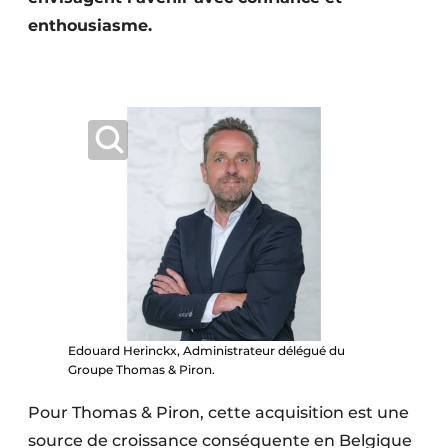
Protection solaire
enthousiasme.
Rénovation
Sécurité incendie
Software
Techniques ferroviaires
Travaux ferroviaires
Edouard Herinckx, Administrateur délégué du
Groupe Thomas & Piron.
Pour Thomas & Piron, cette acquisition est une
source de croissance conséquente en Belgique