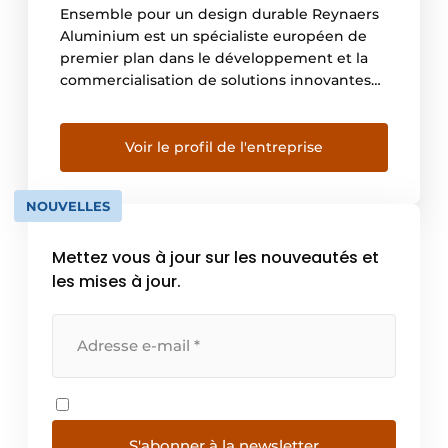
Ensemble pour un design durable Reynaers
Aluminium est un spécialiste européen de
premier plan dans le développement et la
commercialisation de solutions innovantes
et durables en aluminium. Celles-ci sont
utilisées pour la construction de fenêtres,
portes, murs-rideaux, portes coulissantes,
Voir le profil de l'entreprise
protections solaires et vérandas. Reynaers
Aluminium place l’efficacité énergétique et
NOUVELLES
la responsabilité environnementale au cœur
de […]
Mettez vous à jour sur les nouveautés et
les mises à jour.
S'abonner à la newsletter