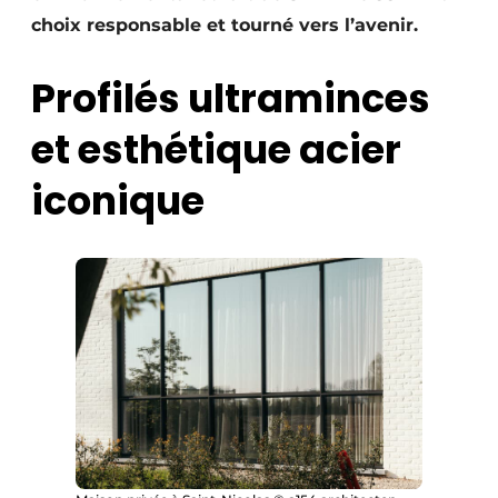
Protection solaire
choix responsable et tourné vers l’avenir.
Rénovation
Profilés ultraminces
Sécurité incendie
et esthétique acier
Software
iconique
Techniques ferroviaires
Travaux ferroviaires