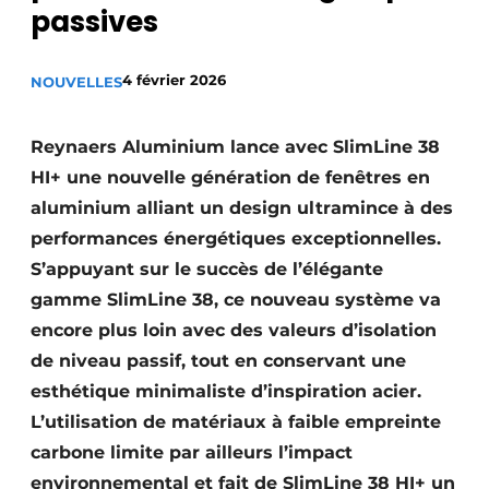
passives
Termes et conditions
Video’s
4 février 2026
NOUVELLES
Reynaers Aluminium lance avec SlimLine 38
Construction bois
HI+ une nouvelle génération de fenêtres en
aluminium alliant un design ultramince à des
Contrôle d’accès
performances énergétiques exceptionnelles.
Éclairage
S’appuyant sur le succès de l’élégante
gamme SlimLine 38, ce nouveau système va
Fondations
encore plus loin avec des valeurs d’isolation
de niveau passif, tout en conservant une
Façades
esthétique minimaliste d’inspiration acier.
Géotextiles
L’utilisation de matériaux à faible empreinte
carbone limite par ailleurs l’impact
Infrastructures souterraines et égouttage
environnemental et fait de SlimLine 38 HI+ un