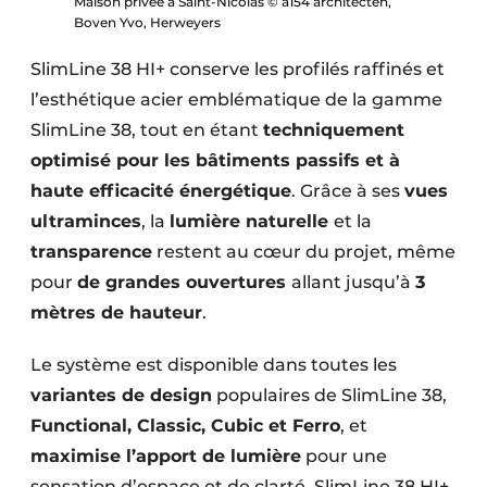
Maison privée à Saint-Nicolas © a154 architecten,
Boven Yvo, Herweyers
SlimLine 38 HI+ conserve les profilés raffinés et
l’esthétique acier emblématique de la gamme
SlimLine 38, tout en étant
techniquement
optimisé pour les bâtiments passifs et à
haute efficacité énergétique
. Grâce à ses
vues
ultraminces
, la
lumière naturelle
et la
transparence
restent au cœur du projet, même
pour
de grandes ouvertures
allant jusqu’à
3
mètres de hauteur
.
Le système est disponible dans toutes les
variantes de design
populaires de SlimLine 38,
Functional, Classic, Cubic et Ferro
, et
maximise l’apport de lumière
pour une
sensation d’espace et de clarté. SlimLine 38 HI+