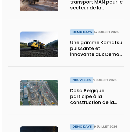
transport MAN pour le
secteur de la
construction :
puissance, efficacité
et vision d’avenir
DEMO DAYS
14 JUILLET 2026
Une gamme Komatsu
puissante et
innovante aux Demo
Days 2026
NOUVELLES
9 JUILLET 2026
Doka Belgique
participe à la
construction de la
nouvelle écluse
d’Obourg
DEMO DAYS
9 JUILLET 2026