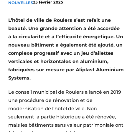
25 février 2025
NOUVELLES
Termes et conditions
Video’s
L’hôtel de ville de Roulers s’est refait une
beauté. Une grande attention a été accordée
à la circularité et à l’efficacité énergétique. Un
nouveau bâtiment a également été ajouté, un
Construction bois
complexe progressif avec un jeu d’ailettes
Contrôle d’accès
verticales et horizontales en aluminium,
fabriquées sur mesure par Aliplast Aluminium
Éclairage
Systems.
Fondations
Le conseil municipal de Roulers a lancé en 2019
Façades
une procédure de rénovation et de
modernisation de l’hôtel de ville. Non
Géotextiles
seulement la partie historique a été rénovée,
Infrastructures souterraines et égouttage
mais les bâtiments sans valeur patrimoniale ont