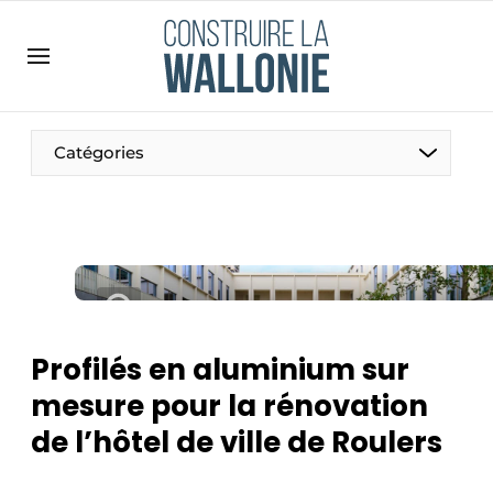
Contact
Contact direct
Emploi
Catégories
Enregistrer une offre d’emploi
Entreprises
Merci de votre inscription
S’inscrire
Home
Meest gelezen
Newsletter
Profilés en aluminium sur
Podcasts
mesure pour la rénovation
Privacy / Cookie statement
de l’hôtel de ville de Roulers
S’inscrire à l’événement
S’inscrire