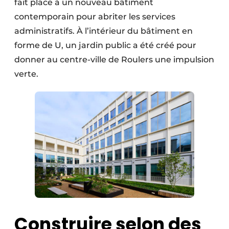
fait place à un nouveau bâtiment
Protection solaire
contemporain pour abriter les services
administratifs. À l’intérieur du bâtiment en
Rénovation
forme de U, un jardin public a été créé pour
Sécurité incendie
donner au centre-ville de Roulers une impulsion
verte.
Software
Techniques ferroviaires
Travaux ferroviaires
Construire selon des