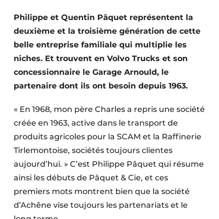
Termes et conditions
Philippe et Quentin Pâquet représentent la
Video’s
deuxième et la troisième génération de cette
belle entreprise familiale qui multiplie les
niches. Et trouvent en Volvo Trucks et son
concessionnaire le Garage Arnould, le
Construction bois
partenaire dont ils ont besoin depuis 1963.
Contrôle d’accès
« En 1968, mon père Charles a repris une société
Éclairage
créée en 1963, active dans le transport de
produits agricoles pour la SCAM et la Raffinerie
Fondations
Tirlemontoise, sociétés toujours clientes
Façades
aujourd’hui. » C’est Philippe Pâquet qui résume
ainsi les débuts de Pâquet & Cie, et ces
Géotextiles
premiers mots montrent bien que la société
d’Achêne vise toujours les partenariats et le
Infrastructures souterraines et égouttage
long terme.