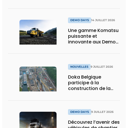
construction :
puissance, efficacité
et vision d’avenir
DEMO DAYS
14 JUILLET 2026
Une gamme Komatsu
puissante et
innovante aux Demo
Days 2026
NOUVELLES
9 JUILLET 2026
Doka Belgique
participe à la
construction de la
nouvelle écluse
d’Obourg
DEMO DAYS
9 JUILLET 2026
Découvrez l’avenir des
véhicules de chantier