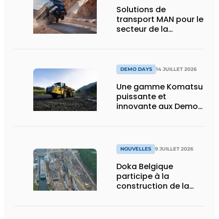
Solutions de
transport MAN pour le
secteur de la
construction :
puissance, efficacité
et vision d’avenir
DEMO DAYS
14 JUILLET 2026
Une gamme Komatsu
puissante et
innovante aux Demo
Days 2026
NOUVELLES
9 JUILLET 2026
Doka Belgique
participe à la
construction de la
nouvelle écluse
d’Obourg