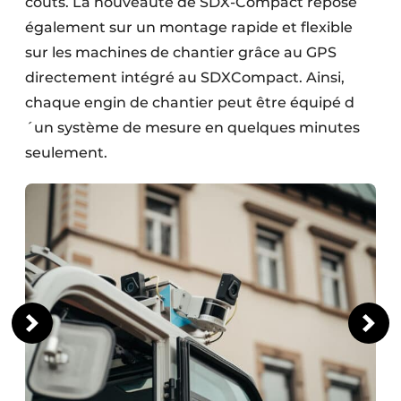
coûts. La nouveauté de SDX-Compact repose
Protection solaire
également sur un montage rapide et flexible
sur les machines de chantier grâce au GPS
Rénovation
directement intégré au SDXCompact. Ainsi,
Sécurité incendie
chaque engin de chantier peut être équipé d
´un système de mesure en quelques minutes
Software
seulement.
Techniques ferroviaires
Travaux ferroviaires