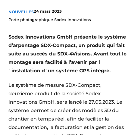
Termes et conditions
24 mars 2023
NOUVELLES
Video’s
Porte photographique Sodex Innovations
Sodex Innovations GmbH présente le système
d’arpentage SDX-Compact, un produit qui fait
Construction bois
suite au succès du SDX-4Visions. Avant tout le
Contrôle d’accès
montage sera facilité à l’avenir par l
´installation d´un système GPS intégré.
Éclairage
Le système de mesure SDX-Compact,
Fondations
deuxième produit de la société Sodex
Façades
Innovations GmbH, sera lancé le 27.03.2023. Le
système permet de créer des modèles 3D du
Géotextiles
chantier en temps réel, afin de faciliter la
documentation, la facturation et la gestion des
Infrastructures souterraines et égouttage