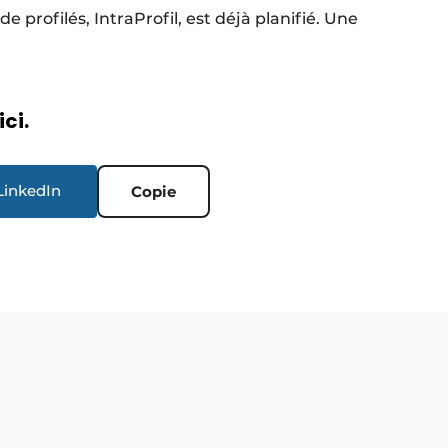
rofilés, IntraProfil, est déjà planifié. Une
ici.
LinkedIn
Copie