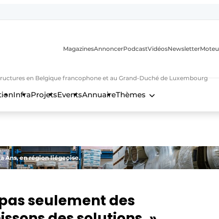
Magazines
Annoncer
Podcast
Vidéos
Newsletter
Moteu
nfrastructures en Belgique francophone et au Grand-Duché de Luxembourg
tion
Infra
Projets
Events
Annuaire
Thèmes
n
 Ans, en région liégeoise.
 pas seulement des
ssons des solutions. »