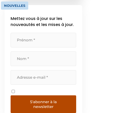
camions équipés de cages, de
NOUVELLES
grues et de mécanismes rotatifs
uniques, Baustoff+Metall livre les
Mettez vous à jour sur les
matériaux directement […]
nouveautés et les mises à jour.
S'abonner à la
newsletter