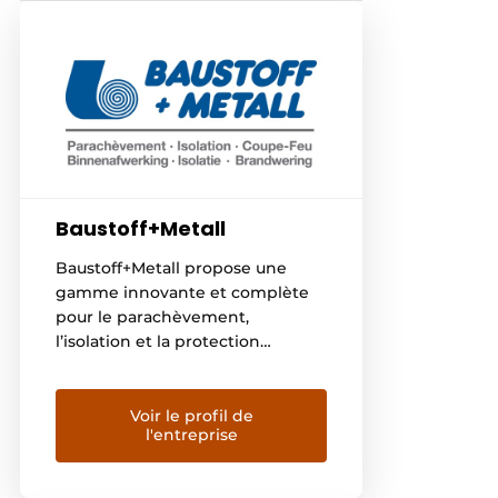
Baustoff+Metall
Baustoff+Metall propose une
gamme innovante et complète
pour le parachèvement,
l’isolation et la protection
incendie. Avec quinze ans
d’expérience, sept agences et
120 collaborateurs, l’entreprise
Voir le profil de
l'entreprise
allie une logistique performante
à une expertise approfondie.
Grâce à une flotte de trente