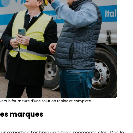
 vers la fourniture d’une solution rapide et complète.
des marques
ur expertise technique à trois moments clés. Dès le