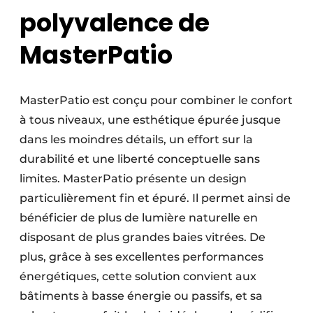
polyvalence de
Protection solaire
MasterPatio
Rénovation
Sécurité incendie
MasterPatio est conçu pour combiner le confort
Software
à tous niveaux, une esthétique épurée jusque
Techniques ferroviaires
dans les moindres détails, un effort sur la
durabilité et une liberté conceptuelle sans
Travaux ferroviaires
limites. MasterPatio présente un design
particulièrement fin et épuré. Il permet ainsi de
bénéficier de plus de lumière naturelle en
disposant de plus grandes baies vitrées. De
plus, grâce à ses excellentes performances
énergétiques, cette solution convient aux
bâtiments à basse énergie ou passifs, et sa