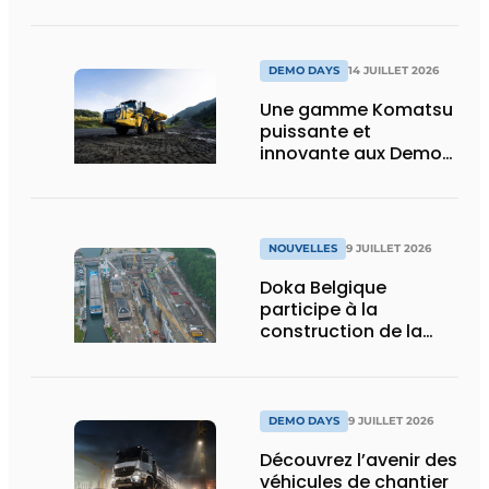
construction :
puissance, efficacité
et vision d’avenir
DEMO DAYS
14 JUILLET 2026
Une gamme Komatsu
puissante et
innovante aux Demo
Days 2026
NOUVELLES
9 JUILLET 2026
Doka Belgique
participe à la
construction de la
nouvelle écluse
d’Obourg
DEMO DAYS
9 JUILLET 2026
Découvrez l’avenir des
véhicules de chantier