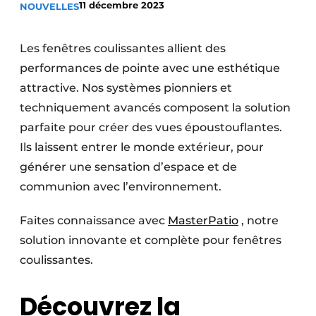
11 décembre 2023
NOUVELLES
Termes et conditions
Video’s
Les fenêtres coulissantes allient des
performances de pointe avec une esthétique
attractive. Nos systèmes pionniers et
techniquement avancés composent la solution
Construction bois
parfaite pour créer des vues époustouflantes.
Contrôle d’accès
Ils laissent entrer le monde extérieur, pour
générer une sensation d’espace et de
Éclairage
communion avec l’environnement.
Fondations
Faites connaissance avec
MasterPatio
, notre
Façades
solution innovante et complète pour fenêtres
coulissantes.
Géotextiles
Découvrez la
Infrastructures souterraines et égouttage