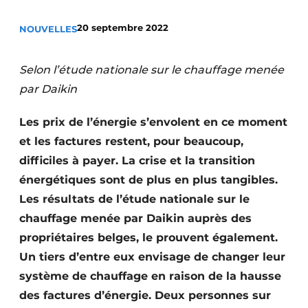
Termes et conditions
20 septembre 2022
NOUVELLES
Video’s
Selon l’étude nationale sur le chauffage menée
par Daikin
Construction bois
Les prix de l’énergie s’envolent en ce moment
Contrôle d’accès
et les factures restent, pour beaucoup,
difficiles à payer. La crise et la transition
Éclairage
énergétiques sont de plus en plus tangibles.
Fondations
Les résultats de l’étude nationale sur le
chauffage menée par Daikin auprès des
Façades
propriétaires belges, le prouvent également.
Un tiers d’entre eux envisage de changer leur
Géotextiles
système de chauffage en raison de la hausse
Infrastructures souterraines et égouttage
des factures d’énergie. Deux personnes sur