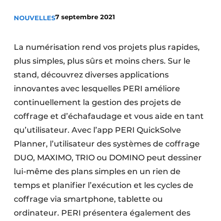
Termes et conditions
7 septembre 2021
NOUVELLES
Video’s
La numérisation rend vos projets plus rapides,
plus simples, plus sûrs et moins chers. Sur le
stand, découvrez diverses applications
Construction bois
innovantes avec lesquelles PERI améliore
Contrôle d’accès
continuellement la gestion des projets de
coffrage et d’échafaudage et vous aide en tant
Éclairage
qu’utilisateur. Avec l’app PERI QuickSolve
Fondations
Planner, l’utilisateur des systèmes de coffrage
DUO, MAXIMO, TRIO ou DOMINO peut dessiner
Façades
lui-même des plans simples en un rien de
temps et planifier l’exécution et les cycles de
Géotextiles
coffrage via smartphone, tablette ou
Infrastructures souterraines et égouttage
ordinateur. PERI présentera également des