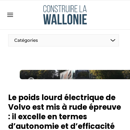
Contact
Contact direct
Emploi
Catégories
Enregistrer une offre d’emploi
Entreprises
Merci de votre inscription
S’inscrire
Home
Meest gelezen
Newsletter
Le poids lourd électrique de
Podcasts
Volvo est mis à rude épreuve
Privacy / Cookie statement
: il excelle en termes
S’inscrire à l’événement
d’autonomie et d’efficacité
S’inscrire