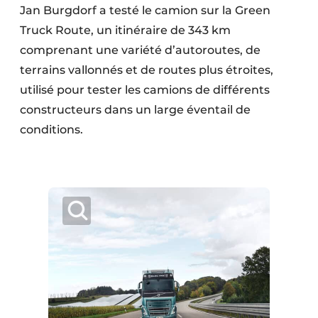
Jan Burgdorf a testé le camion sur la Green
Protection solaire
Truck Route, un itinéraire de 343 km
Rénovation
comprenant une variété d’autoroutes, de
terrains vallonnés et de routes plus étroites,
Sécurité incendie
utilisé pour tester les camions de différents
constructeurs dans un large éventail de
Software
conditions.
Techniques ferroviaires
Travaux ferroviaires