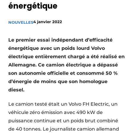
énergétique
Termes et conditions
Video’s
4 janvier 2022
NOUVELLES
Le premier essai indépendant d’efficacité
Construction bois
énergétique avec un poids lourd Volvo
électrique entièrement chargé a été réalisé en
Contrôle d’accès
Allemagne. Ce camion électrique a dépassé
Éclairage
son autonomie officielle et consommé 50 %
d’énergie de moins que son homologue
Fondations
diesel.
Façades
Le camion testé était un Volvo FH Electric, un
Géotextiles
véhicule zéro émission avec 490 kW de
puissance continue et un poids brut combiné
Infrastructures souterraines et égouttage
de 40 tonnes. Le journaliste camion allemand