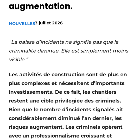
augmentation.
Termes et conditions
Video’s
3 juillet 2026
NOUVELLES
“La baisse d’incidents ne signifie pas que la
Construction bois
criminalité diminue. Elle est simplement moins
visible.”
Contrôle d’accès
Les activités de construction sont de plus en
Éclairage
plus complexes et nécessitent d’importants
Fondations
investissements. De ce fait, les chantiers
restent une cible privilégiée des criminels.
Façades
Bien que le nombre d’incidents signalés ait
Géotextiles
considérablement diminué l’an dernier, les
risques augmentent. Les criminels opèrent
Infrastructures souterraines et égouttage
avec un professionnalisme croissant et