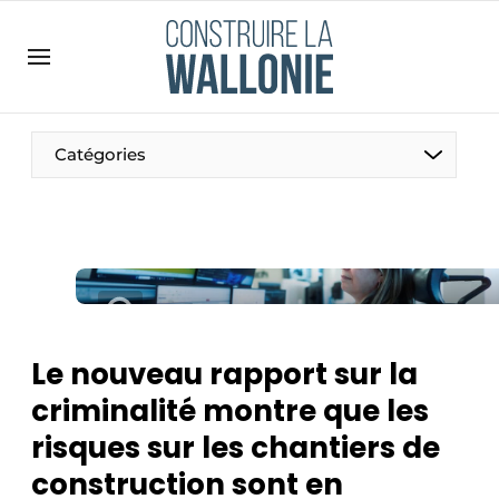
Contact
Contact direct
Emploi
Catégories
Enregistrer une offre d’emploi
Entreprises
Merci de votre inscription
S’inscrire
Home
Meest gelezen
Newsletter
Le nouveau rapport sur la
Podcasts
criminalité montre que les
Privacy / Cookie statement
risques sur les chantiers de
S’inscrire à l’événement
construction sont en
S’inscrire