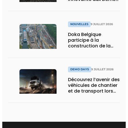
Days 2026
NOUVELLES
9 JUILLET 2026
Doka Belgique
participe à la
construction de la
nouvelle écluse
d’Obourg
DEMO DAYS
9 JUILLET 2026
Découvrez l’avenir des
véhicules de chantier
et de transport lors
des Demo Days