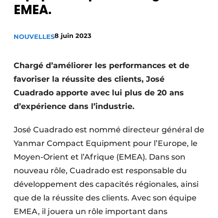
EMEA.
Termes et conditions
Video’s
8 juin 2023
NOUVELLES
Chargé d’améliorer les performances et de
Construction bois
favoriser la réussite des clients, José
Cuadrado apporte avec lui plus de 20 ans
Contrôle d’accès
d’expérience dans l’industrie.
Éclairage
José Cuadrado est nommé directeur général de
Fondations
Yanmar Compact Equipment pour l’Europe, le
Moyen-Orient et l’Afrique (EMEA). Dans son
Façades
nouveau rôle, Cuadrado est responsable du
Géotextiles
développement des capacités régionales, ainsi
que de la réussite des clients. Avec son équipe
Infrastructures souterraines et égouttage
EMEA, il jouera un rôle important dans