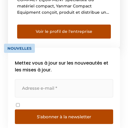
matériel compact, Yanmar Compact
Equipment conçoit, produit et distribue une
gamme complète de machines comprenant
des mini- et midi-pelles, des chargeuses
compactes, des pelles sur pneus, des carriers
Voir le profil de l'entreprise
et des accessoires, conçus dans un esprit
d’efficacité et de performance. Depuis 1912,
NOUVELLES
Yanmar s’efforce de […]
Mettez vous à jour sur les nouveautés et
les mises à jour.
S'abonner à la newsletter