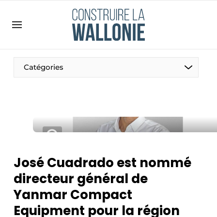
Contact
Contact direct
Emploi
Catégories
Enregistrer une offre d’emploi
Entreprises
Merci de votre inscription
S’inscrire
Home
Meest gelezen
Newsletter
José Cuadrado est nommé
Podcasts
directeur général de
Privacy / Cookie statement
Yanmar Compact
S’inscrire à l’événement
Equipment pour la région
S’inscrire