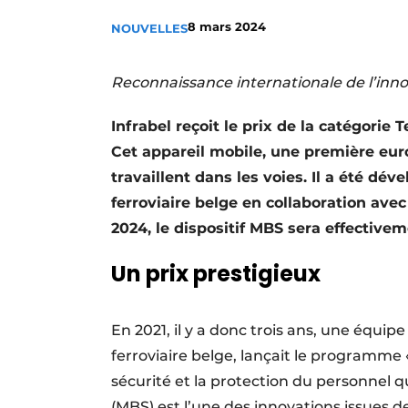
Termes et conditions
8 mars 2024
NOUVELLES
Video’s
Reconnaissance internationale de l’innov
Infrabel reçoit le prix de la catégorie
Cet appareil mobile, une première euro
travaillent dans les voies. Il a été dév
ferroviaire belge en collaboration av
2024, le dispositif MBS sera effectiveme
Un prix prestigieux
En 2021, il y a donc trois ans, une équipe
ferroviaire belge, lançait le programme
sécurité et la protection du personnel qui
(MBS) est l’une des innovations issues d