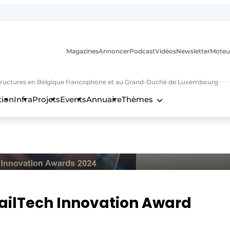
Magazines
Annoncer
Podcast
Vidéos
Newsletter
Moteu
nfrastructures en Belgique francophone et au Grand-Duché de Luxembourg
tion
Infra
Projets
Events
Annuaire
Thèmes
n
RailTech Innovation Award