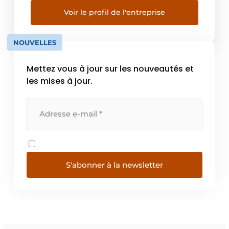
sommes un acteur d’envergure
internationale pour les engins de
Voir le profil de l'entreprise
terrassement, pièces d’équipement et trains
de chenilles. Le Verhoeven Group est
NOUVELLES
composé des entreprises suivantes :
Verhoeven […]
Mettez vous à jour sur les nouveautés et
les mises à jour.
S'abonner à la newsletter