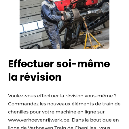
Protection solaire
Rénovation
Sécurité incendie
Software
Techniques ferroviaires
Effectuer soi-même
Travaux ferroviaires
la révision
Voulez-vous effectuer la révision vous-même ?
Commandez les nouveaux éléments de train de
chenilles pour votre machine en ligne sur
www.verhoevenrijwerk.be. Dans la boutique en
ligne de Verhoeven Train de Chenilles , vous