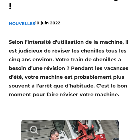
!
Termes et conditions
Video’s
10 juin 2022
NOUVELLES
Selon l’intensité d’utilisation de la machine, il
Construction bois
est judicieux de réviser les chenilles tous les
cinq ans environ. Votre train de chenilles a
Contrôle d’accès
besoin d’une révision ? Pendant les vacances
Éclairage
d’été, votre machine est probablement plus
souvent à l’arrêt que d’habitude. C’est le bon
Fondations
moment pour faire réviser votre machine.
Façades
Géotextiles
Infrastructures souterraines et égouttage