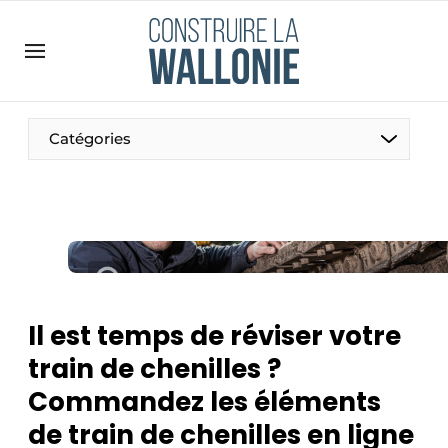
Contact
Contact direct
Emploi
Catégories
Enregistrer une offre d’emploi
Entreprises
Merci de votre inscription
S’inscrire
Home
Meest gelezen
Newsletter
Il est temps de réviser votre
Podcasts
train de chenilles ?
Privacy / Cookie statement
Commandez les éléments
S’inscrire à l’événement
de train de chenilles en ligne
S’inscrire