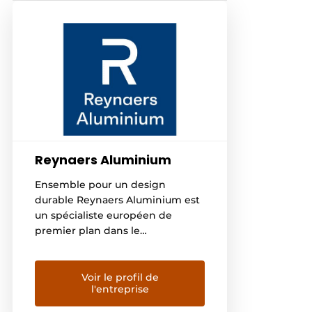
Reynaers Aluminium
Ensemble pour un design
durable Reynaers Aluminium est
un spécialiste européen de
premier plan dans le
développement et la
commercialisation de solutions
innovantes et durables en
Voir le profil de
l'entreprise
aluminium. Celles-ci sont
utilisées pour la construction de