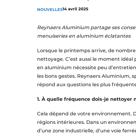
Termes et conditions
14 avril 2025
NOUVELLES
Video’s
Reynaers Aluminium partage ses conseil
menuiseries en aluminium éclatantes
Lorsque le printemps arrive, de nombre
nettoyage. C’est aussi le moment idéal 
en aluminium nécessite peu d’entretie
les bons gestes. Reynaers Aluminium, sp
répond aux questions les plus fréquentes
1. À quelle fréquence dois-je nettoyer 
Cela dépend de votre environnement. De
régions intérieures. Dans un environne
d’une zone industrielle, d’une voie ferré