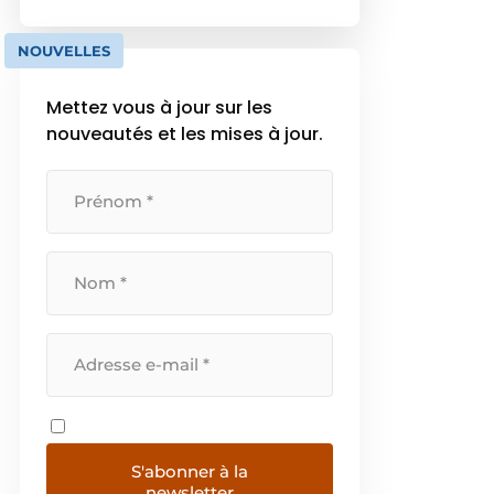
fenêtres, portes, murs-rideaux,
portes coulissantes, protections
NOUVELLES
solaires et vérandas. Reynaers
Aluminium place l’efficacité
Mettez vous à jour sur les
énergétique et la responsabilité
nouveautés et les mises à jour.
environnementale au cœur de
[…]
S'abonner à la
newsletter