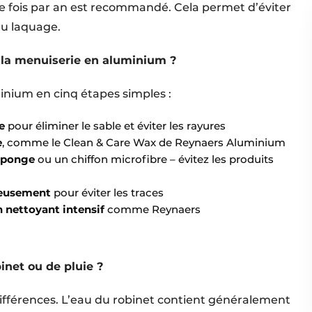
re fois par an est recommandé. Cela permet d’éviter
du laquage.
r la menuiserie en aluminium ?
inium en cinq étapes simples :
re
pour éliminer le sable et éviter les rayures
e
, comme le Clean & Care Wax de Reynaers Aluminium
 éponge
ou un chiffon microfibre – évitez les produits
neusement
pour éviter les traces
un nettoyant intensif
comme Reynaers
binet ou de pluie ?
 différences. L’eau du robinet contient généralement