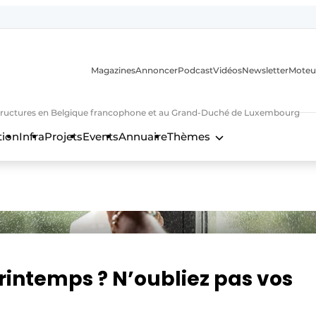
Magazines
Annoncer
Podcast
Vidéos
Newsletter
Moteu
nfrastructures en Belgique francophone et au Grand-Duché de Luxembourg
tion
Infra
Projets
Events
Annuaire
Thèmes
n
intemps ? N’oubliez pas vos