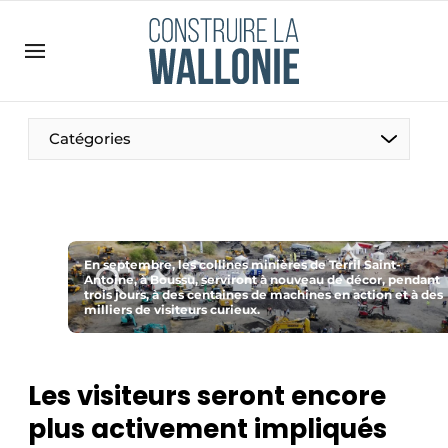
Contact
Contact direct
Emploi
Catégories
Enregistrer une offre d’emploi
Entreprises
Merci de votre inscription
S’inscrire
Home
Meest gelezen
En septembre, les collines minières de Terril Saint-
Antoine, à Boussu, serviront à nouveau de décor, pendant
trois jours, à des centaines de machines en action et à des
Newsletter
milliers de visiteurs curieux.
Podcasts
Privacy / Cookie statement
Les visiteurs seront encore
S’inscrire à l’événement
plus activement impliqués
S’inscrire