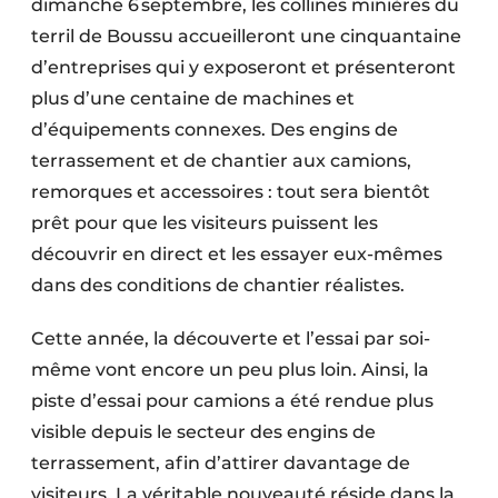
dimanche 6 septembre, les collines minières du
Protection solaire
terril de Boussu accueilleront une cinquantaine
d’entreprises qui y exposeront et présenteront
Rénovation
plus d’une centaine de machines et
Sécurité incendie
d’équipements connexes. Des engins de
terrassement et de chantier aux camions,
Software
remorques et accessoires : tout sera bientôt
Techniques ferroviaires
prêt pour que les visiteurs puissent les
découvrir en direct et les essayer eux-mêmes
Travaux ferroviaires
dans des conditions de chantier réalistes.
Cette année, la découverte et l’essai par soi-
même vont encore un peu plus loin. Ainsi, la
piste d’essai pour camions a été rendue plus
visible depuis le secteur des engins de
terrassement, afin d’attirer davantage de
visiteurs. La véritable nouveauté réside dans la