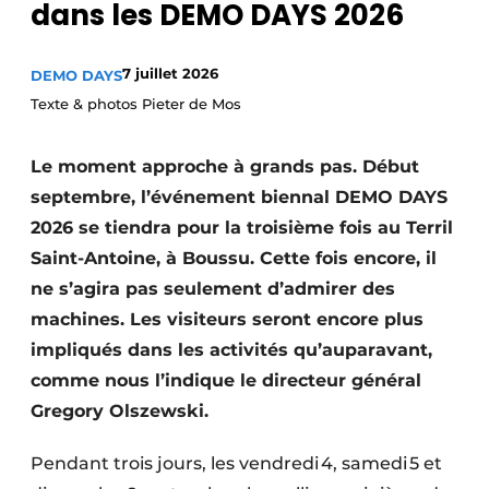
dans les DEMO DAYS 2026
Termes et conditions
Video’s
7 juillet 2026
DEMO DAYS
Texte & photos Pieter de Mos
Le moment approche à grands pas. Début
Construction bois
septembre, l’événement biennal DEMO DAYS
Contrôle d’accès
2026 se tiendra pour la troisième fois au Terril
Saint-Antoine, à Boussu. Cette fois encore, il
Éclairage
ne s’agira pas seulement d’admirer des
Fondations
machines. Les visiteurs seront encore plus
impliqués dans les activités qu’auparavant,
Façades
comme nous l’indique le directeur général
Gregory Olszewski.
Géotextiles
Infrastructures souterraines et égouttage
Pendant trois jours, les vendredi 4, samedi 5 et