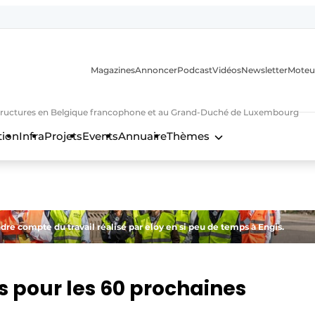
Magazines
Annoncer
Podcast
Vidéos
Newsletter
Moteu
nfrastructures en Belgique francophone et au Grand-Duché de Luxembourg
tion
Infra
Projets
Events
Annuaire
Thèmes
n
dre compte du travail réalisé par eloy en si peu de temps à Engis.
s pour les 60 prochaines