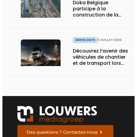
Doka Belgique
participe à la
construction de la
nouvelle écluse
d’Obourg
DEMO DAYS
9 JUILLET 2026
Découvrez l’avenir des
véhicules de chantier
et de transport lors
des Demo Days
Des questions ? Contactez-nous