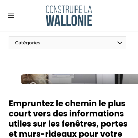
Contact
Contact direct
Emploi
Catégories
Enregistrer une offre d’emploi
Entreprises
Merci de votre inscription
S’inscrire
Home
Meest gelezen
Newsletter
Empruntez le chemin le plus
Podcasts
court vers des informations
Privacy / Cookie statement
utiles sur les fenêtres, portes
S’inscrire à l’événement
et murs-rideaux pour votre
S’inscrire