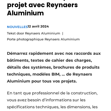
projet avec Reynaers
Termes et conditions
Aluminium
Video’s
12 avril 2024
NOUVELLES
Tekst door Reynaers Aluminium
Construction bois
Porte photographique Reynaers Aluminium
Contrôle d’accès
Démarrez rapidement avec nos raccords aux
Éclairage
bâtiments, textes de cahier des charges,
détails des systèmes, brochures de produits
Fondations
techniques, modèles BIM, … de Reynaers
Aluminium pour tous vos projets.
Façades
En tant que professionnel de la construction,
Géotextiles
vous avez besoin d’informations sur les
Infrastructures souterraines et égouttage
spécifications techniques, les dimensions, les