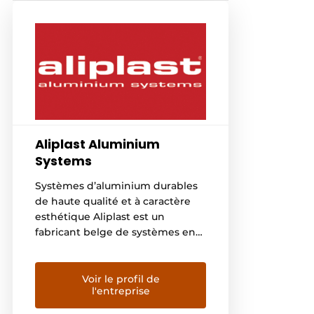
Aliplast Aluminium
Systems
Systèmes d’aluminium durables
de haute qualité et à caractère
esthétique Aliplast est un
fabricant belge de systèmes en
aluminium durables et de haute
qualité pour les fenêtres, les
portes, les fenêtres coulissantes,
Voir le profil de
l'entreprise
les vérandas, les revêtements de
façade et les façades en verre.