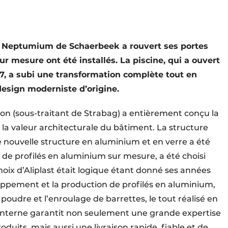
ne Neptumium de Schaerbeek a rouvert ses portes
r mesure ont été installés. La piscine, qui a ouvert
57, a subi une transformation complète tout en
design moderniste d’origine.
on (sous-traitant de Strabag) a entièrement conçu la
t la valeur architecturale du bâtiment. La structure
e nouvelle structure en aluminium et en verre a été
t de profilés en aluminium sur mesure, a été choisi
oix d’Aliplast était logique étant donné ses années
oppement et la production de profilés en aluminium,
poudre et l’enroulage de barrettes, le tout réalisé en
interne garantit non seulement une grande expertise
uits, mais aussi une livraison rapide, fiable et de