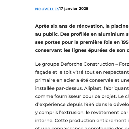
Termes et conditions
17 janvier 2025
NOUVELLES
Video’s
Après six ans de rénovation, la pisci
au public. Des profilés en aluminium su
ses portes pour la première fois en 19
conservant les lignes épurées de son 
Le groupe Deforche Construction – Forz
façade et le toit vitré tout en respectan
primaire en acier a été conservée et un
installée par-dessus. Aliplast, fabriquan
comme fournisseur pour ce projet. Le ch
d’expérience depuis 1984 dans le dével
y compris l’extrusion, le revêtement par 
interne. Cette production entièrement 
et une connaissance approfondie des prod