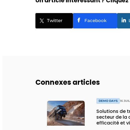
Un article intéressant ? Cliquez 
Twitter
Facebook
Connexes articles
DEMO DAYS
16 JUI
Solutions de 
secteur de la 
efficacité et v