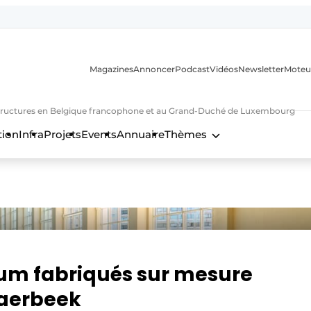
Magazines
Annoncer
Podcast
Vidéos
Newsletter
Moteu
nfrastructures en Belgique francophone et au Grand-Duché de Luxembourg
tion
Infra
Projets
Events
Annuaire
Thèmes
n
ium fabriqués sur mesure
haerbeek