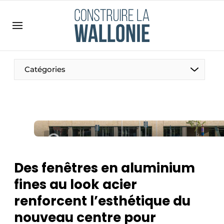
Contact
Contact direct
Emploi
Catégories
Enregistrer une offre d’emploi
Entreprises
Merci de votre inscription
S’inscrire
Home
Meest gelezen
Newsletter
Des fenêtres en aluminium
Podcasts
fines au look acier
Privacy / Cookie statement
renforcent l’esthétique du
S’inscrire à l’événement
nouveau centre pour
S’inscrire