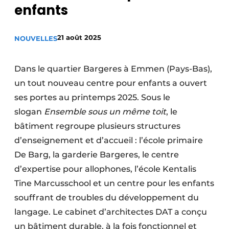
enfants
Termes et conditions
Video’s
21 août 2025
NOUVELLES
Dans le quartier Bargeres à Emmen (Pays-Bas),
Construction bois
un tout nouveau centre pour enfants a ouvert
ses portes au printemps 2025. Sous le
Contrôle d’accès
slogan
Ensemble sous un même toit
, le
Éclairage
bâtiment regroupe plusieurs structures
d’enseignement et d’accueil : l’école primaire
Fondations
De Barg, la garderie Bargeres, le centre
d’expertise pour allophones, l’école Kentalis
Façades
Tine Marcusschool et un centre pour les enfants
Géotextiles
souffrant de troubles du développement du
langage. Le cabinet d’architectes DAT a conçu
Infrastructures souterraines et égouttage
un bâtiment durable, à la fois fonctionnel et