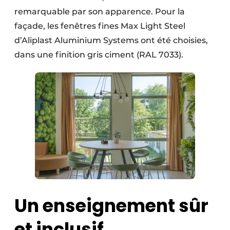
Protection solaire
remarquable par son apparence. Pour la
façade, les fenêtres fines Max Light Steel
Rénovation
d’Aliplast Aluminium Systems ont été choisies,
dans une finition gris ciment (RAL 7033).
Sécurité incendie
Software
Techniques ferroviaires
Travaux ferroviaires
Un enseignement sûr
et inclusif