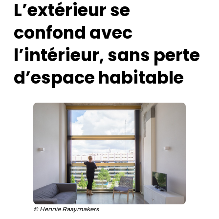
L’extérieur se
Protection solaire
confond avec
Rénovation
l’intérieur, sans perte
Sécurité incendie
d’espace habitable
Software
Techniques ferroviaires
Travaux ferroviaires
© Hennie Raaymakers