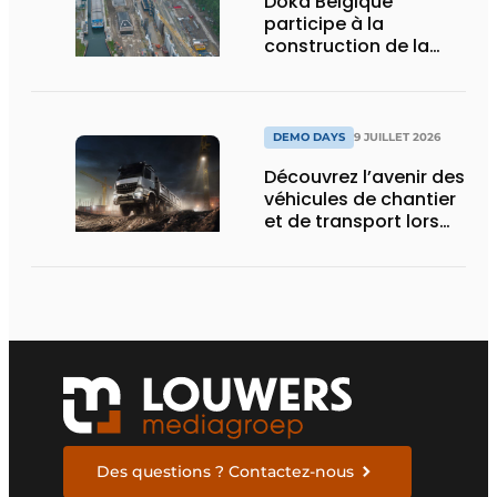
Doka Belgique
participe à la
construction de la
nouvelle écluse
d’Obourg
DEMO DAYS
9 JUILLET 2026
Découvrez l’avenir des
véhicules de chantier
et de transport lors
des Demo Days
Des questions ? Contactez-nous