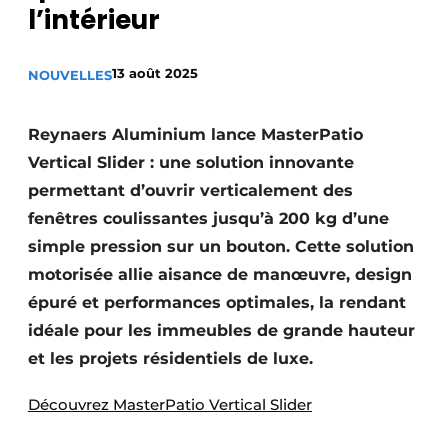
l’intérieur
Termes et conditions
Video’s
13 août 2025
NOUVELLES
Reynaers Aluminium lance MasterPatio
Construction bois
Vertical Slider : une solution innovante
permettant d’ouvrir verticalement des
Contrôle d’accès
fenêtres coulissantes jusqu’à 200 kg d’une
Éclairage
simple pression sur un bouton. Cette solution
motorisée allie aisance de manœuvre, design
Fondations
épuré et performances optimales, la rendant
idéale pour les immeubles de grande hauteur
Façades
et les projets résidentiels de luxe.
Géotextiles
Découvrez MasterPatio Vertical Slider
Infrastructures souterraines et égouttage