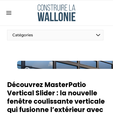
Contact
Contact direct
Emploi
Catégories
Enregistrer une offre d’emploi
Entreprises
Merci de votre inscription
S’inscrire
Home
Meest gelezen
Newsletter
Découvrez MasterPatio
Podcasts
Vertical Slider : la nouvelle
Privacy / Cookie statement
fenêtre coulissante verticale
S’inscrire à l’événement
qui fusionne l’extérieur avec
S’inscrire