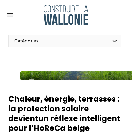
Contact
Contact direct
Emploi
Catégories
Enregistrer une offre d’emploi
Entreprises
Merci de votre inscription
S’inscrire
Home
Meest gelezen
Newsletter
Chaleur, énergie, terrasses :
Podcasts
la protection solaire
Privacy / Cookie statement
devientun réflexe intelligent
S’inscrire à l’événement
pour l’HoReCa belge
S’inscrire