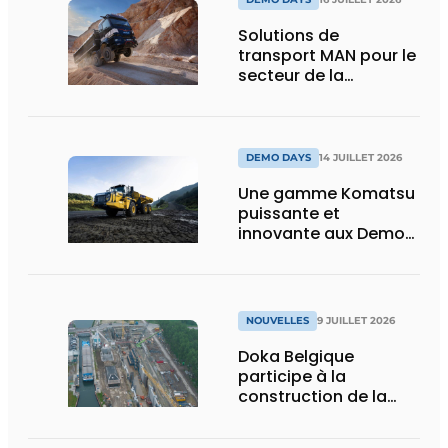
Solutions de
transport MAN pour le
secteur de la
construction :
puissance, efficacité
et vision d’avenir
DEMO DAYS
14 JUILLET 2026
Une gamme Komatsu
puissante et
innovante aux Demo
Days 2026
NOUVELLES
9 JUILLET 2026
Doka Belgique
participe à la
construction de la
nouvelle écluse
d’Obourg