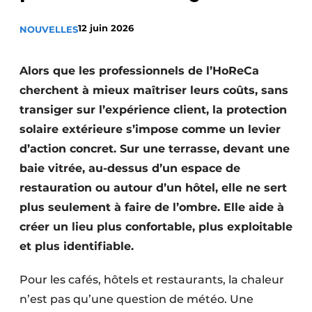
Termes et conditions
12 juin 2026
NOUVELLES
Video’s
Alors que les professionnels de l’HoReCa
cherchent à mieux maîtriser leurs coûts, sans
Construction bois
transiger sur l’expérience client, la protection
solaire extérieure s’impose comme un levier
Contrôle d’accès
d’action concret. Sur une terrasse, devant une
baie vitrée, au-dessus d’un espace de
Éclairage
restauration ou autour d’un hôtel, elle ne sert
Fondations
plus seulement à faire de l’ombre. Elle aide à
créer un lieu plus confortable, plus exploitable
Façades
et plus identifiable.
Géotextiles
Pour les cafés, hôtels et restaurants, la chaleur
Infrastructures souterraines et égouttage
n’est pas qu’une question de météo. Une