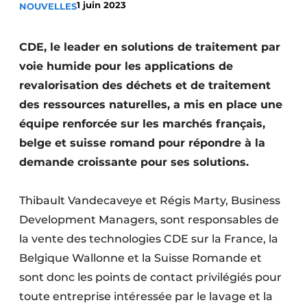
1 juin 2023
NOUVELLES
Termes et conditions
Video’s
CDE, le leader en solutions de traitement par
voie humide pour les applications de
revalorisation des déchets et de traitement
des ressources naturelles, a mis en place une
Construction bois
équipe renforcée sur les marchés français,
Contrôle d’accès
belge et suisse romand pour répondre à la
demande croissante pour ses solutions.
Éclairage
Fondations
Thibault Vandecaveye et Régis Marty, Business
Development Managers, sont responsables de
Façades
la vente des technologies CDE sur la France, la
Belgique Wallonne et la Suisse Romande et
Géotextiles
sont donc les points de contact privilégiés pour
Infrastructures souterraines et égouttage
toute entreprise intéressée par le lavage et la